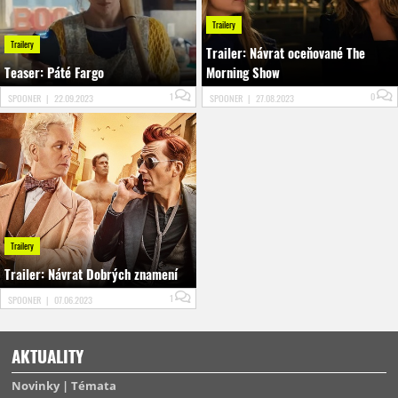
Trailery
Trailery
Trailer: Návrat oceňované The
Teaser: Páté Fargo
Morning Show
1
0
SPOONER
|
22.09.2023
SPOONER
|
27.08.2023
Trailery
Trailer: Návrat Dobrých znamení
1
SPOONER
|
07.06.2023
AKTUALITY
Novinky
Témata