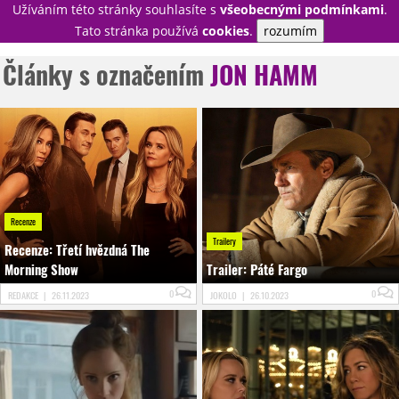
Užíváním této stránky souhlasíte s
všeobecnými podmínkami
.
PŘIHLÁSIT
Tato stránka používá
cookies
.
rozumím
REGISTROVAT
Články s označením
JON HAMM
NOVINKY
TÉMATA
RECENZE
EPIZODY
KULT
TRAILERY
GALERIE
DISKUZE
STATISTIKY
TIRÁŽ
Recenze
Trailery
Recenze: Třetí hvězdná The
Morning Show
Trailer: Páté Fargo
0
0
REDAKCE
|
26.11.2023
JOKOLO
|
26.10.2023