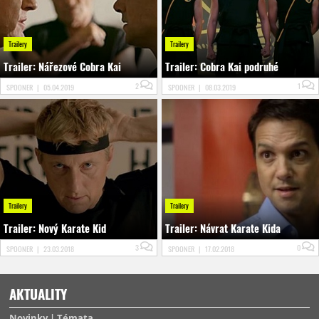
Trailery
Trailery
Trailer: Nářezové Cobra Kai
Trailer: Cobra Kai podruhé
2
1
SPOONER
|
05.04.2019
SPOONER
|
08.03.2019
Trailery
Trailery
Trailer: Nový Karate Kid
Trailer: Návrat Karate Kida
3
0
SPOONER
|
23.03.2018
SPOONER
|
17.02.2018
AKTUALITY
Novinky
Témata