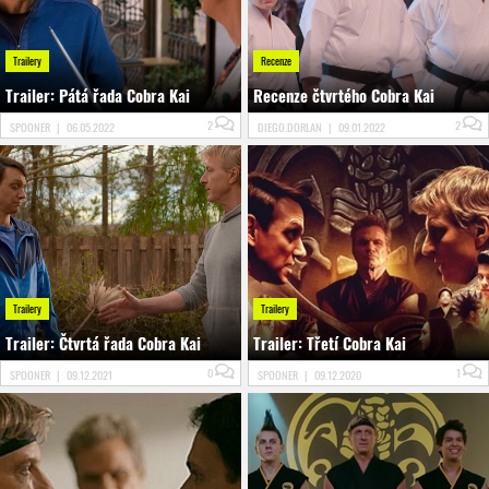
Trailery
Recenze
Trailer: Pátá řada Cobra Kai
Recenze čtvrtého Cobra Kai
2
2
SPOONER
|
06.05.2022
DIEGO.DORLAN
|
09.01.2022
Trailery
Trailery
Trailer: Čtvrtá řada Cobra Kai
Trailer: Třetí Cobra Kai
0
1
SPOONER
|
09.12.2021
SPOONER
|
09.12.2020