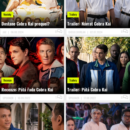
Novinky
Trailery
Dostane Cobra Kai prequel?
Trailer: Návrat Cobra Kai
0
0
JAX
|
06.08.2024
DIEGO.DORLAN
|
02.07.2024
Recenze
Trailery
Recenze: Pátá řada Cobra Kai
Trailer: Pátá Cobra Kai
1
0
SPOONER
|
18.09.2022
SPOONER
|
17.08.2022