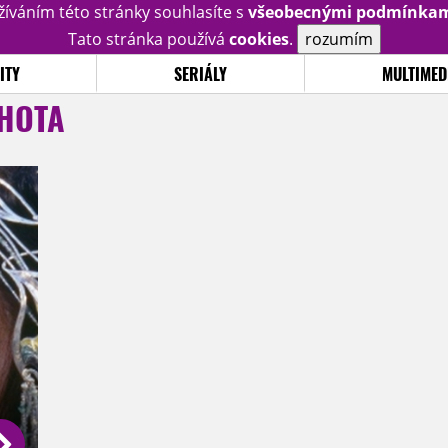
žíváním této stránky souhlasíte s
všeobecnými podmínka
Tato stránka používá
cookies
.
rozumím
ITY
SERIÁLY
MULTIMED
HOTA