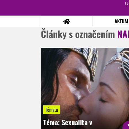
U
AKTUAL
Články s označením
NA
NOVINKY
TÉMATA
RECENZE
EPIZODY
KULT
TRAILERY
GALERIE
DISKUZE
STATISTIKY
TIRÁŽ
Témata
Téma: Sexualita v