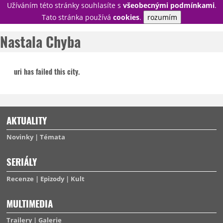
Užíváním této stránky souhlasíte s
všeobecnými podmínkami
.
PŘIHLÁSIT
Tato stránka používá
cookies
.
rozumím
REGISTROVAT
Nastala Chyba
uri has failed this city.
NOVINKY
TÉMATA
RECENZE
EPIZODY
KULT
TRAILERY
GALERIE
AKTUALITY
DISKUZE
STATISTIKY
TIRÁŽ
Novinky
Témata
SERIÁLY
Recenze
Epizody
Kult
MULTIMEDIA
Trailery
Galerie