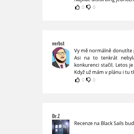
0
0
verbst
Vy mě normálně donutíte p
Asi na to tenkrát nebyl
konkurenci stačil. Letos je
Když už mám v plánu i tu 
0
0
Dr.Z
Recenze na Black Sails bude