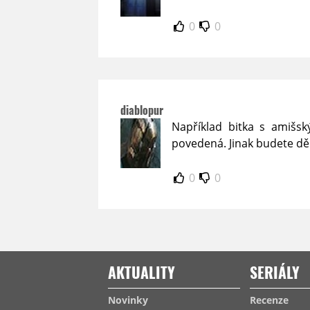
0
0
diablopur
Například bitka s amišsk
povedená. Jinak budete děl
0
0
AKTUALITY
SERIÁLY
Novinky
Recenze