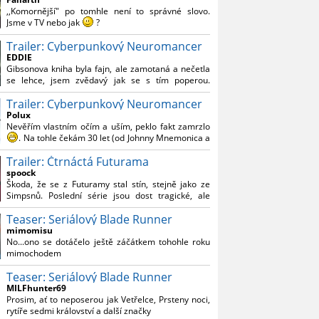
Reynoldsem.´´ Co je na tom nesrozumitelného?
,,Komornější" po tomhle není to správné slovo.
Jsme v TV nebo jak
?
Trailer: Cyberpunkový Neuromancer
Nebál bych se říct, že to vypadá skvěle jak po
stránce kvantity materiálu, tak i formou.
EDDIE
Gibsonova kniha byla fajn, ale zamotaná a nečetla
Výběr Ulricha Tomsena pro mě velké překvapení a
se lehce, jsem zvědavý jak se s tím poperou.
velmi zajímavá volba bravo.
Grafický román jsem nevěděl, že existuje.
Chandler je lepší a lepší s každou novou scénou.
Trailer: Cyberpunkový Neuromancer
Polux
Komiksy to mají ted´těžké, paradoxně tomu škodí
Nevěřím vlastním očím a uším, peklo fakt zamrzlo
to všechno kolem (DC nebo MCU to je buřt) , ale
. Na tohle čekám 30 let (od Johnny Mnemonica a
nezasloužilo by si to zářez jen kvůli tomu. Držím
tehdejšího zjištění z časopisů, kdo je to Gibson a co
tomu palce.
Trailer: Čtrnáctá Futurama
je jeho debutová kniha zač), přičemž 25 let (od
Matrixu, který pojem cyberpunk dostal do
spoock
povědomí i obyčejného diváka a nikoliv fanouška
Škoda, že se z Futuramy stal stín, stejně jako ze
žánru) marně doufám, že si po řadě "duchovních
Simpsnů. Poslední série jsou dost tragické, ale
nástupců", kteří přišli poté (Ghost In The Shell, Alita:
třeba se objeví nějaký zajímavý scénárista.
Battle Angel, Altered Carbon, Blade Runner 2049,
Teaser: Seriálový Blade Runner
Nedávno začala vycházet nová řada Ricka a
Cyberpunk 2077, atd.), někdo konečně vzpomene i
Mortyho a já z úžasem zjistil, že se na to dá opět
mimomisu
na bibli cyberpunku, se kterou to všechno začalo.
koukat.
No...ono se dotáčelo ještě záčátkem tohohle roku
Teď už nezbývá nic jiného než se tiše modlit a
mimochodem
doufat, že to bude stát za to
. Plus kudos za
sázku na seriál a nikoliv film, snad tvůrci tu výsadu
Teaser: Seriálový Blade Runner
násobně větší stopáže náležitě využijí.
MILFhunter69
Prosim, ať to neposerou jak Vetřelce, Prsteny noci,
rytíře sedmi království a další značky