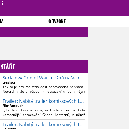
mi
.
PŘIHLÁSIT
|
REGISTROVAT
IA
O TVZONE
NTÁŘE
Seriálový God of War možná našel nového Kratose
trešlson
Tak to je pro mě teda dost nepovedená náhrada..
Netvrdím, že s původním obsazením jsem nějak
souznil, ale Bautistu fakt nemusim..
Trailer: Nabitý trailer komiksových Lanterns
filmfanouch
,,Již delší dobu je jasné, že Lindelof zřejmě dodá
komornější zpracování Green Lanternů, v němž
nebude moc prostoru na vesmírné blbnutí, o to více
Trailer: Nabitý trailer komiksových Lanterns
se ovšem bude moci nová adaptace odprostit třeba
od filmového Green Lanterna s Ryanem
Failarth