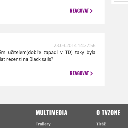
REAGOVAT
23.03.2014 14:27:56
ým učitelem(dobře zapadl v TD) taky byla
at recenzi na Black sails?
REAGOVAT
MULTIMEDIA
O TVZONE
Trailery
Tiráž