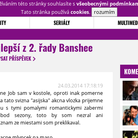
žíváním této stránky souhlasíte s
všeobecnými podmínka
Tato stránka používá
cookies
.
rozumím
ITY
SERIÁLY
MULTIMED
jlepší z 2. řady Banshee
PSAT
PŘÍSPĚVEK
KOME
24.03.2014 17:18:19
ne Job sam v kostole, oproti inak pomerne
 tato svizna "asijska" akcna vlozka prijemne
odu s tymi pomalymi romantickymi zabermi
 bod sezony, toto by som nezral ani
riznam ze miestami som preklikaval.
nacne mlyncek na maso....