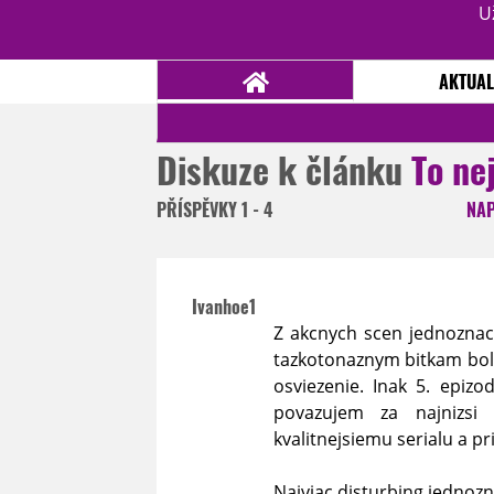
U
AKTUAL
Diskuze k článku
To ne
NOVINKY
TÉMATA
PŘÍSPĚVKY
1 - 4
NA
RECENZE
EPIZODY
KULT
TRAILERY
GALERIE
Ivanhoe1
DISKUZE
STATISTIKY
TIRÁŽ
Z akcnych scen jednoznac
tazkotonaznym bitkam bola
osviezenie. Inak 5. epiz
povazujem za najnizsi
kvalitnejsiemu serialu a p
Najviac disturbing jednoz