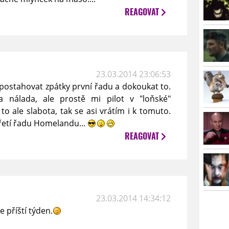
REAGOVAT
23.03.2014 23:06:53
ostahovat zpátky první řadu a dokoukat to.
a nálada, ale prostě mi pilot v "loňské"
 to ale slabota, tak se asi vrátím i k tomuto.
třetí řadu Homelandu...
REAGOVAT
23.03.2014 14:34:12
 příští týden.