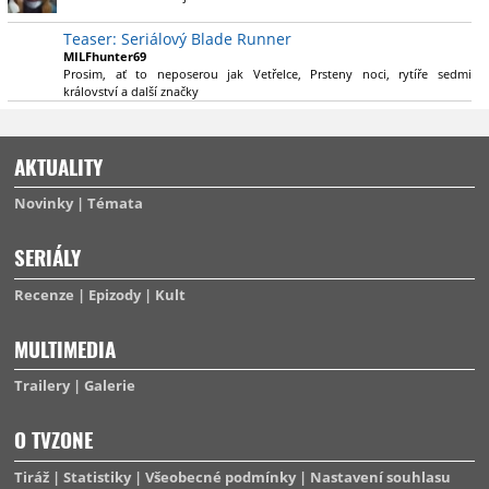
výsadu násobně větší stopáže náležitě využijí.
Teaser: Seriálový Blade Runner
MILFhunter69
Prosim, ať to neposerou jak Vetřelce, Prsteny noci, rytíře sedmi
království a další značky
AKTUALITY
Novinky
Témata
SERIÁLY
Recenze
Epizody
Kult
MULTIMEDIA
Trailery
Galerie
O TVZONE
Tiráž
Statistiky
Všeobecné podmínky
Nastavení souhlasu