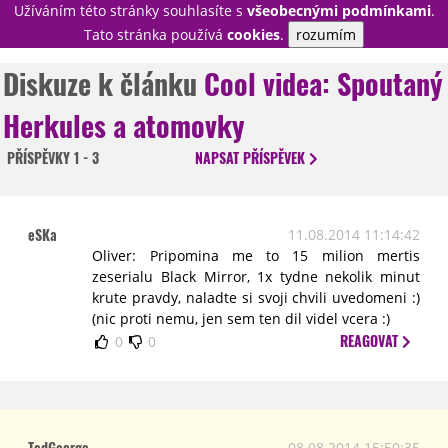
Užíváním této stránky souhlasíte s
všeobecnými podmínkami
.
PŘIHLÁSIT
Tato stránka používá
cookies
.
rozumím
REGISTROVAT
Diskuze k článku
Cool videa: Spoutaný
Herkules a atomovky
NOVINKY
TÉMATA
PŘÍSPĚVKY
1 - 3
NAPSAT
PŘÍSPĚVEK
RECENZE
EPIZODY
KULT
TRAILERY
GALERIE
eSKa
11.08.2014 11:14:42
DISKUZE
STATISTIKY
TIRÁŽ
Oliver: Pripomina me to 15 milion mertis
zeserialu Black Mirror, 1x tydne nekolik minut
krute pravdy, naladte si svoji chvili uvedomeni :)
(nic proti nemu, jen sem ten dil videl vcera :)
REAGOVAT
0
0
TedGeorge
08.08.2014 15:50:35