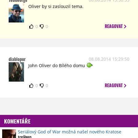
Oliver by si zaslouzil tema.
REAGOVAT
0
0
diablopur
08.08.2014 15:29:50
John Oliver do Bílého domu
REAGOVAT
0
0
KOMENTÁŘE
Seriálový God of War možná našel nového Kratose
trešlson