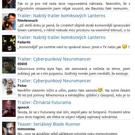
Tak to je pro mě teda dost nepovedená náhrada.. Netvrdím, že s
původním obsazením jsem nějak souznil, ale Bautistu fakt nemusim..
Trailer: Nabitý trailer komiksových Lanterns
filmfanouch
,,Již delší dobu je jasné, že Lindelof zřejmě dodá komornější zpracování
Green Lanternů, v němž nebude moc prostoru na vesmírné blbnutí, o to
více se ovšem bude moci nová adaptace odprostit třeba od filmového
Trailer: Nabitý trailer komiksových Lanterns
Green Lanterna s Ryanem Reynoldsem.´´ Co je na tom
Failarth
nesrozumitelného?
,,Komornější" po tomhle není to správné slovo. Jsme v TV nebo jak
?
Nebál bych se říct, že to vypadá skvěle jak po stránce kvantity materiálu,
Trailer: Cyberpunkový Neuromancer
tak i formou.
EDDIE
Gibsonova kniha byla fajn, ale zamotaná a nečetla se lehce, jsem
Výběr Ulricha Tomsena pro mě velké překvapení a velmi zajímavá volba
zvědavý jak se s tím poperou. Grafický román jsem nevěděl, že existuje.
bravo.
Trailer: Cyberpunkový Neuromancer
Chandler je lepší a lepší s každou novou scénou.
Polux
Komiksy to mají ted´těžké, paradoxně tomu škodí to všechno kolem
Nevěřím vlastním očím a uším, peklo fakt zamrzlo
. Na tohle čekám
(DC nebo MCU to je buřt) , ale nezasloužilo by si to zářez jen kvůli tomu.
30 let (od Johnny Mnemonica a tehdejšího zjištění z časopisů, kdo je to
Držím tomu palce.
Gibson a co je jeho debutová kniha zač), přičemž 25 let (od Matrixu,
Trailer: Čtrnáctá Futurama
který pojem cyberpunk dostal do povědomí i obyčejného diváka a
spoock
nikoliv fanouška žánru) marně doufám, že si po řadě "duchovních
Škoda, že se z Futuramy stal stín, stejně jako ze Simpsnů. Poslední série
nástupců", kteří přišli poté (Ghost In The Shell, Alita: Battle Angel,
jsou dost tragické, ale třeba se objeví nějaký zajímavý scénárista.
Altered Carbon, Blade Runner 2049, Cyberpunk 2077, atd.), někdo
Nedávno začala vycházet nová řada Ricka a Mortyho a já z úžasem zjistil,
Teaser: Seriálový Blade Runner
konečně vzpomene i na bibli cyberpunku, se kterou to všechno začalo.
že se na to dá opět koukat.
Teď už nezbývá nic jiného než se tiše modlit a doufat, že to bude stát za
mimomisu
to
No...ono se dotáčelo ještě záčátkem tohohle roku mimochodem
. Plus kudos za sázku na seriál a nikoliv film, snad tvůrci tu