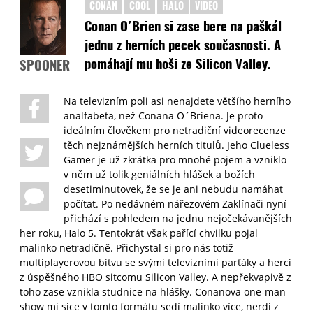
CONAN
COOL
HALO
VIDEO
Conan O´Brien si zase bere na paškál
jednu z herních pecek současnosti. A
pomáhají mu hoši ze Silicon Valley.
SPOONER
Na televizním poli asi nenajdete většího herního
analfabeta, než Conana O´Briena. Je proto
ideálním člověkem pro netradiční videorecenze
těch nejznámějších herních titulů. Jeho Clueless
Gamer je už zkrátka pro mnohé pojem a vzniklo
v něm už tolik geniálních hlášek a božích
desetiminutovek, že se je ani nebudu namáhat
počítat. Po nedávném nářezovém Zaklínači nyní
přichází s pohledem na jednu nejočekávanějších
her roku, Halo 5. Tentokrát však pařící chvilku pojal
malinko netradičně. Přichystal si pro nás totiž
multiplayerovou bitvu se svými televizními parťáky a herci
z úspěšného HBO sitcomu Silicon Valley. A nepřekvapivě z
toho zase vznikla studnice na hlášky. Conanova one-man
show mi sice v tomto formátu sedí malinko více, nerdi z