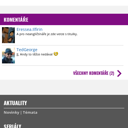
KOMENTÁŘE
Eressea.Ilfirin
A pro neangličtináře je zde verze s titulky.
TedGeorge
JJ, Andy to těžce nedával
VŠECHNY KOMENTÁŘE (2)
AKTUALITY
Novinky
Témata
SERIÁLY