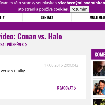
žíváním této stránky souhlasíte s
všeobecnými podmínka
Tato stránka používá
cookies
.
rozumím
ITY
SERIÁLY
MULTIMED
video: Conan vs. Halo
PSAT
PŘÍSPĚVEK
KOME
17.06.2015 20:03:42
verze s titulky.
REAGOVAT