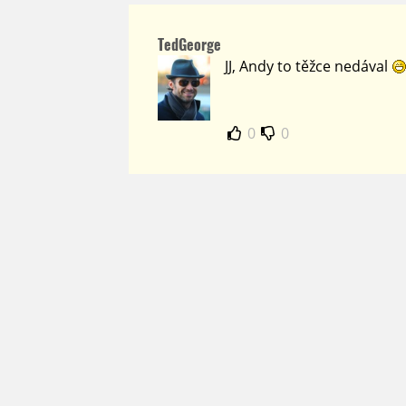
TedGeorge
JJ, Andy to těžce nedával
0
0