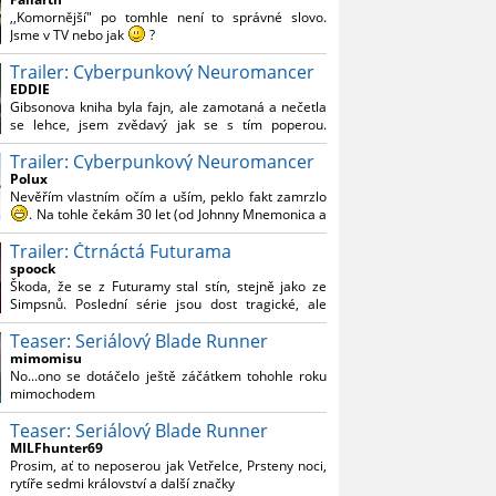
Reynoldsem.´´ Co je na tom nesrozumitelného?
,,Komornější" po tomhle není to správné slovo.
Jsme v TV nebo jak
?
Trailer: Cyberpunkový Neuromancer
Nebál bych se říct, že to vypadá skvěle jak po
stránce kvantity materiálu, tak i formou.
EDDIE
Gibsonova kniha byla fajn, ale zamotaná a nečetla
Výběr Ulricha Tomsena pro mě velké překvapení a
se lehce, jsem zvědavý jak se s tím poperou.
velmi zajímavá volba bravo.
Grafický román jsem nevěděl, že existuje.
Chandler je lepší a lepší s každou novou scénou.
Trailer: Cyberpunkový Neuromancer
Polux
Komiksy to mají ted´těžké, paradoxně tomu škodí
Nevěřím vlastním očím a uším, peklo fakt zamrzlo
to všechno kolem (DC nebo MCU to je buřt) , ale
. Na tohle čekám 30 let (od Johnny Mnemonica a
nezasloužilo by si to zářez jen kvůli tomu. Držím
tehdejšího zjištění z časopisů, kdo je to Gibson a co
tomu palce.
Trailer: Čtrnáctá Futurama
je jeho debutová kniha zač), přičemž 25 let (od
Matrixu, který pojem cyberpunk dostal do
spoock
povědomí i obyčejného diváka a nikoliv fanouška
Škoda, že se z Futuramy stal stín, stejně jako ze
žánru) marně doufám, že si po řadě "duchovních
Simpsnů. Poslední série jsou dost tragické, ale
nástupců", kteří přišli poté (Ghost In The Shell, Alita:
třeba se objeví nějaký zajímavý scénárista.
Battle Angel, Altered Carbon, Blade Runner 2049,
Teaser: Seriálový Blade Runner
Nedávno začala vycházet nová řada Ricka a
Cyberpunk 2077, atd.), někdo konečně vzpomene i
Mortyho a já z úžasem zjistil, že se na to dá opět
mimomisu
na bibli cyberpunku, se kterou to všechno začalo.
koukat.
No...ono se dotáčelo ještě záčátkem tohohle roku
Teď už nezbývá nic jiného než se tiše modlit a
mimochodem
doufat, že to bude stát za to
. Plus kudos za
sázku na seriál a nikoliv film, snad tvůrci tu výsadu
Teaser: Seriálový Blade Runner
násobně větší stopáže náležitě využijí.
MILFhunter69
Prosim, ať to neposerou jak Vetřelce, Prsteny noci,
rytíře sedmi království a další značky