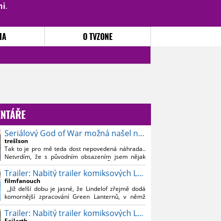
mi
.
PŘIHLÁSIT
|
REGISTROVAT
IA
O TVZONE
NTÁŘE
Seriálový God of War možná našel nového Kratose
trešlson
Tak to je pro mě teda dost nepovedená náhrada..
Netvrdím, že s původním obsazením jsem nějak
souznil, ale Bautistu fakt nemusim..
Trailer: Nabitý trailer komiksových Lanterns
filmfanouch
,,Již delší dobu je jasné, že Lindelof zřejmě dodá
komornější zpracování Green Lanternů, v němž
nebude moc prostoru na vesmírné blbnutí, o to více
Trailer: Nabitý trailer komiksových Lanterns
se ovšem bude moci nová adaptace odprostit třeba
od filmového Green Lanterna s Ryanem
Failarth