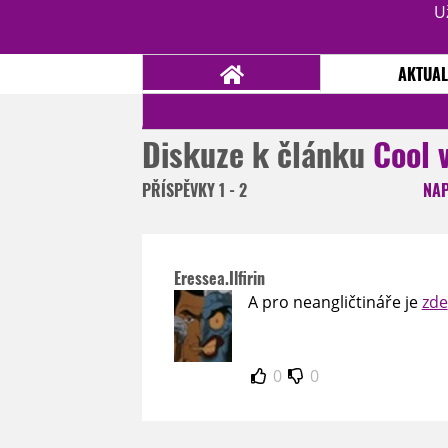
U
AKTUAL
Diskuze k článku
Cool 
NOVINKY
TÉMATA
PŘÍSPĚVKY
1 - 2
NA
RECENZE
EPIZODY
KULT
TRAILERY
GALERIE
Eressea.Ilfirin
DISKUZE
STATISTIKY
TIRÁŽ
A pro neangličtináře je
zde
0
0