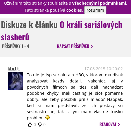
Užíváním této stránky souhlasíte s
všeobecnými podmínkami
.
PŘIHLÁSIT
Tato stránka používá
cookies
.
rozumím
REGISTROVAT
Diskuze k článku
O králi seriálových
slasherů
NOVINKY
TÉMATA
PŘÍSPĚVKY
1 - 4
NAPSAT
PŘÍSPĚVEK
RECENZE
EPIZODY
KULT
TRAILERY
GALERIE
M.a.t.t.
17.08.2015 10:20:02
DISKUZE
STATISTIKY
TIRÁŽ
To nie je typ serialu ala HBO, v ktorom ma divak
analyzovat kazdy detail. Nakoniec, aj v
povodnych filmoch sa tiez dali nachadzat
podobne chyby. Inak casting je sice pomerne
dobry, ale zeby posobili prilis mlado? Naopak,
ked si mam predstavit, ze ich postavy su
sestnastrocne, tak s tym mam vlastne trosku
problem
REAGOVAT
0
0