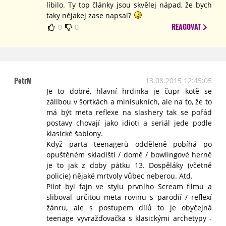
líbilo. Ty top články jsou skvělej nápad, že bych
taky nějakej zase napsal?
REAGOVAT
0
0
PetrM
13.08.2015 12:45:05
Je to dobré, hlavní hrdinka je čupr kotě se
zálibou v šortkách a minisukních, ale na to, že to
má být meta reflexe na slashery tak se pořád
postavy chovají jako idioti a seriál jede podle
klasické šablony.
Když parta teenagerů odděleně pobíhá po
opuštěném skladišti / domě / bowlingové herně
je to jak z doby pátku 13. Dospěláky (včetně
policie) nějaké mrtvoly vůbec neberou. Atd.
Pilot byl fajn ve stylu prvního Scream filmu a
sliboval určitou meta rovinu s parodií / reflexí
žánru, ale s postupem dílů to je obyčejná
teenage vyvražďovačka s klasickými archetypy -