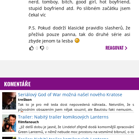
nerd, tomboy, bitch, good girl, hot boyfriend,
stupid boyfriend atd. Po slibném začátku jsem
čekal víc
P.S. Pokud dodrží klasické pravidlo slasherů, že
přežívá pouze panna, tak do druhé série asi
zbyde jenom ta lesba
REAGOVAT
0
0
KOMENTÁŘE
Seriálový God of War možná našel nového Kratose
trešlson
Tak to je pro mě teda dost nepovedená náhrada.. Netvrdím, že s
původním obsazením jsem nějak souznil, ale Bautistu fakt nemusim..
Trailer: Nabitý trailer komiksových Lanterns
filmfanouch
,,Již delší dobu je jasné, že Lindelof zřejmě dodá komornější zpracování
Green Lanternů, v němž nebude moc prostoru na vesmírné blbnutí, o to
více se ovšem bude moci nová adaptace odprostit třeba od filmového