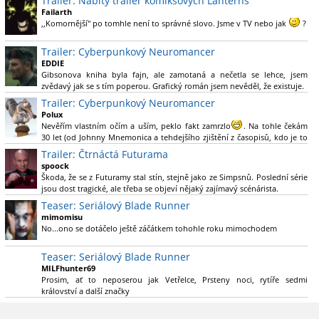
Trailer: Nabitý trailer komiksových Lanterns
Green Lanterna s Ryanem Reynoldsem.´´ Co je na tom
Failarth
nesrozumitelného?
,,Komornější" po tomhle není to správné slovo. Jsme v TV nebo jak
?
Nebál bych se říct, že to vypadá skvěle jak po stránce kvantity materiálu,
Trailer: Cyberpunkový Neuromancer
tak i formou.
EDDIE
Gibsonova kniha byla fajn, ale zamotaná a nečetla se lehce, jsem
Výběr Ulricha Tomsena pro mě velké překvapení a velmi zajímavá volba
zvědavý jak se s tím poperou. Grafický román jsem nevěděl, že existuje.
bravo.
Trailer: Cyberpunkový Neuromancer
Chandler je lepší a lepší s každou novou scénou.
Polux
Komiksy to mají ted´těžké, paradoxně tomu škodí to všechno kolem
Nevěřím vlastním očím a uším, peklo fakt zamrzlo
. Na tohle čekám
(DC nebo MCU to je buřt) , ale nezasloužilo by si to zářez jen kvůli tomu.
30 let (od Johnny Mnemonica a tehdejšího zjištění z časopisů, kdo je to
Držím tomu palce.
Gibson a co je jeho debutová kniha zač), přičemž 25 let (od Matrixu,
Trailer: Čtrnáctá Futurama
který pojem cyberpunk dostal do povědomí i obyčejného diváka a
spoock
nikoliv fanouška žánru) marně doufám, že si po řadě "duchovních
Škoda, že se z Futuramy stal stín, stejně jako ze Simpsnů. Poslední série
nástupců", kteří přišli poté (Ghost In The Shell, Alita: Battle Angel,
jsou dost tragické, ale třeba se objeví nějaký zajímavý scénárista.
Altered Carbon, Blade Runner 2049, Cyberpunk 2077, atd.), někdo
Nedávno začala vycházet nová řada Ricka a Mortyho a já z úžasem zjistil,
Teaser: Seriálový Blade Runner
konečně vzpomene i na bibli cyberpunku, se kterou to všechno začalo.
že se na to dá opět koukat.
Teď už nezbývá nic jiného než se tiše modlit a doufat, že to bude stát za
mimomisu
to
No...ono se dotáčelo ještě záčátkem tohohle roku mimochodem
. Plus kudos za sázku na seriál a nikoliv film, snad tvůrci tu
výsadu násobně větší stopáže náležitě využijí.
Teaser: Seriálový Blade Runner
MILFhunter69
Prosim, ať to neposerou jak Vetřelce, Prsteny noci, rytíře sedmi
království a další značky