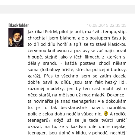
BlackAdder
16.08.2015 22:35:05
Jak říkal PetrM, pilot je boží, má švih, tempo, vtip,
chrochtal jsem blahem, ale s postupem času je
to díl od dílu horší a spíš se to stává klasickou
červenou knihovnou a postavy se začínají chovat
hloupě, stejně jako v těch filmech, z kterých si
dělaly srandu - každá postava chodí někam
sama (fotbalový hřiště, střecha policejní budovy,
garáž). Přes to všechno jsem se zatím docela
dobře bavil (6 dílů), jsou tam fakt hezký lidi,
rozuměj modelky, jen by ten cast mohl být o
něco starší, na mě jsou už moc mladý. Dokonce i
ta novinářka je snad teenagerka! Ale dokoukám
to, je to tak bezstarostně naivní, například
policie celou dobu nedělá vůbec nic.
A rodiče
teenagerů? Když už se je teda tvůrci uráčí
ukázat, na to, že v každým díle umře nějakej
teenager, jsou úplně v klidu, v pohodě, nechtějí