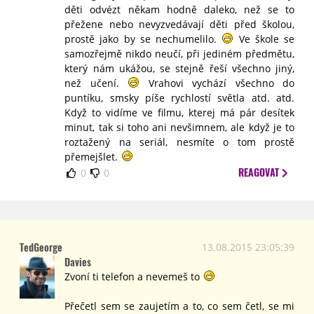
děti odvézt někam hodně daleko, než se to
přežene nebo nevyzvedávají děti před školou,
prostě jako by se nechumelilo.
Ve škole se
samozřejmě nikdo neučí, při jediném předmětu,
který nám ukážou, se stejně řeší všechno jiný,
než učení.
Vrahovi vychází všechno do
puntíku, smsky píše rychlostí světla atd. atd.
Když to vidíme ve filmu, kterej má pár desítek
minut, tak si toho ani nevšimnem, ale když je to
roztažený na seriál, nesmíte o tom prostě
přemejšlet.
REAGOVAT
0
0
TedGeorge
13.08.2015 23:05:39
Davies
Zvoní ti telefon a nevemeš to
Přečetl sem se zaujetím a to, co sem četl, se mi