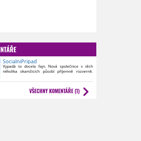
NTÁŘE
SocialniPripad
Vypadá to docela fajn. Nová společnice v těch
několika okamžicích působí příjemně rozverně.
Samozřejmě nás čekají dalekové, cyberpeople jak
jinak. Doufám, že tahle sezóna bude zase víc o
objevování, i když vzhledem k tomu, že odchází
VŠECHNY KOMENTÁŘE (1)
Capaldi i Moffat, tak se budeme zase znovu hrabat
v minulosti.