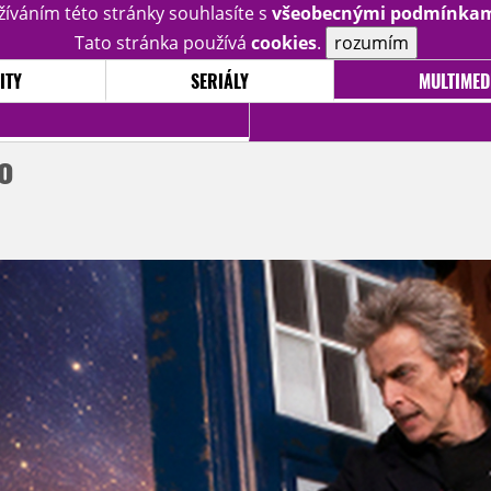
žíváním této stránky souhlasíte s
všeobecnými podmínka
Tato stránka používá
cookies
.
rozumím
ITY
SERIÁLY
MULTIMED
o