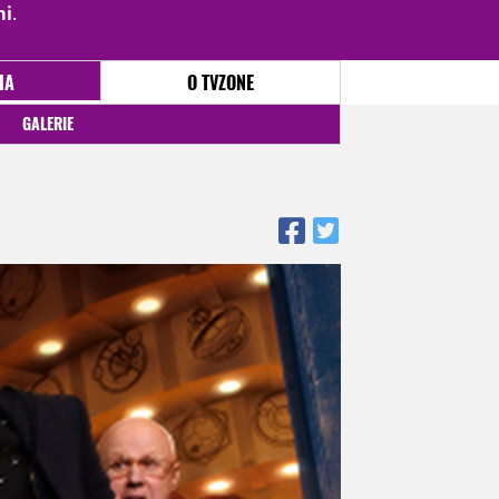
mi
.
PŘIHLÁSIT
|
REGISTROVAT
IA
O TVZONE
GALERIE