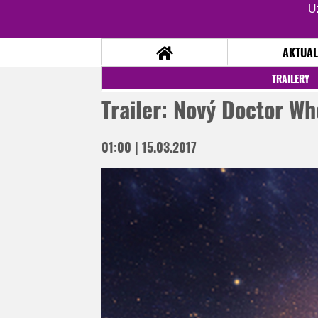
U
AKTUAL
TRAILERY
Trailer: Nový Doctor Wh
NOVINKY
TÉMATA
01:00 | 15.03.2017
RECENZE
EPIZODY
KULT
TRAILERY
GALERIE
DISKUZE
STATISTIKY
TIRÁŽ