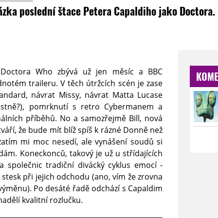
zka poslední štace Petera Capaldiho jako Doctora.
 Doctora Who zbývá už jen měsíc a BBC
KOME
otém traileru. V těch útržcích scén je zase
tandard, návrat Missy, návrat Matta Lucase
astně?), pomrknutí s retro Cybermanem a
nálních příběhů. No a samozřejmě Bill, nová
tváří, že bude mít blíž spíš k rázné Donně než
zatím mi moc nesedí, ale vynášení soudů si
ám. Koneckonců, takový je už u střídajících
a společnic tradiční divácký cyklus emocí -
c stesk při jejich odchodu (ano, vím že zrovna
jí výměnu). Po desáté řadě odchází s Capaldim
dělí kvalitní rozlučku.