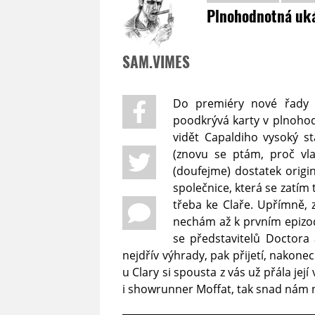
Plnohodnotná uká
SAM.VIMES
Do premiéry nové řady
poodkrývá karty v plnohodn
vidět Capaldiho vysoký s
(znovu se ptám, proč vl
(doufejme) dostatek origi
společnice, která se zatím 
třeba ke Claře. Upřímně, 
nechám až k prvním epizod
se představitelů Doctora 
nejdřív výhrady, pak přijetí, nakone
u Clary si spousta z vás už přála je
i showrunner Moffat, tak snad nám na