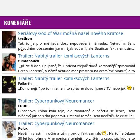
KOMENTÁŘE
Seriálový God of War možná našel nového Kratose
trešlson
Tak to je pro mě teda dost nepovedená náhrada.. Netvrdím, že s
původním obsazením jsem nějak souznil, ale Bautistu fakt nemusim..
Trailer: Nabitý trailer komiksových Lanterns
filmfanouch
,,Již delší dobu je jasné, že Lindelof zřejmě dodá komornější zpracování
Green Lanternů, v němž nebude moc prostoru na vesmírné blbnutí, o to
více se ovšem bude moci nová adaptace odprostit třeba od filmového
Trailer: Nabitý trailer komiksových Lanterns
Green Lanterna s Ryanem Reynoldsem.´´ Co je na tom
Failarth
nesrozumitelného?
,,Komornější" po tomhle není to správné slovo. Jsme v TV nebo jak
?
Nebál bych se říct, že to vypadá skvěle jak po stránce kvantity materiálu,
Trailer: Cyberpunkový Neuromancer
tak i formou.
EDDIE
Gibsonova kniha byla fajn, ale zamotaná a nečetla se lehce, jsem
Výběr Ulricha Tomsena pro mě velké překvapení a velmi zajímavá volba
zvědavý jak se s tím poperou. Grafický román jsem nevěděl, že existuje.
bravo.
Trailer: Cyberpunkový Neuromancer
Chandler je lepší a lepší s každou novou scénou.
Polux
Komiksy to mají ted´těžké, paradoxně tomu škodí to všechno kolem
Nevěřím vlastním očím a uším, peklo fakt zamrzlo
. Na tohle čekám
(DC nebo MCU to je buřt) , ale nezasloužilo by si to zářez jen kvůli tomu.
30 let (od Johnny Mnemonica a tehdejšího zjištění z časopisů, kdo je to