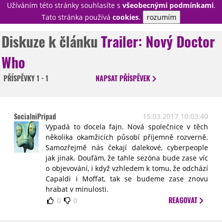
Užíváním této stránky souhlasíte s
všeobecnými podmínkami
.
PŘIHLÁSIT
Tato stránka používá
cookies
.
rozumím
REGISTROVAT
Diskuze k článku
Trailer: Nový Doctor
Who
NOVINKY
TÉMATA
PŘÍSPĚVKY
1 - 1
NAPSAT
PŘÍSPĚVEK
RECENZE
EPIZODY
KULT
TRAILERY
GALERIE
SocialniPripad
15.03.2017 10:03:40
DISKUZE
STATISTIKY
TIRÁŽ
Vypadá to docela fajn. Nová společnice v těch
několika okamžicích působí příjemně rozverně.
Samozřejmě nás čekají dalekové, cyberpeople
jak jinak. Doufám, že tahle sezóna bude zase víc
o objevování, i když vzhledem k tomu, že odchází
Capaldi i Moffat, tak se budeme zase znovu
hrabat v minulosti.
REAGOVAT
0
0