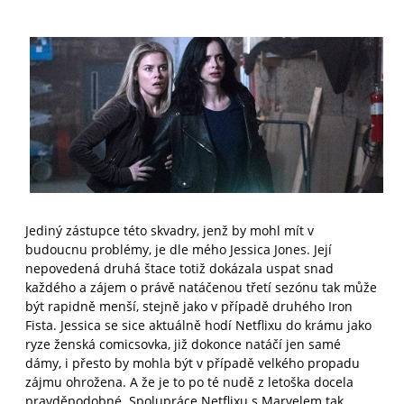
Jediný zástupce této skvadry, jenž by mohl mít v
budoucnu problémy, je dle mého Jessica Jones. Její
nepovedená druhá štace totiž dokázala uspat snad
každého a zájem o právě natáčenou třetí sezónu tak může
být rapidně menší, stejně jako v případě druhého Iron
Fista. Jessica se sice aktuálně hodí Netflixu do krámu jako
ryze ženská comicsovka, již dokonce natáčí jen samé
dámy, i přesto by mohla být v případě velkého propadu
zájmu ohrožena. A že je to po té nudě z letoška docela
pravděpodobné. Spolupráce Netflixu s Marvelem tak