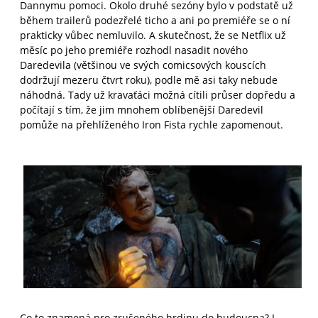
Dannymu pomoci. Okolo druhé sezóny bylo v podstatě už
během trailerů podezřelé ticho a ani po premiéře se o ní
prakticky vůbec nemluvilo. A skutečnost, že se Netflix už
měsíc po jeho premiéře rozhodl nasadit nového
Daredevila (většinou ve svých comicsových kouscích
dodržují mezeru čtvrt roku), podle mě asi taky nebude
náhodná. Tady už kravaťáci možná cítili průser dopředu a
počítají s tím, že jim mnohem oblíbenější Daredevil
pomůže na přehlíženého Iron Fista rychle zapomenout.
Co to znamená pro zrušeného hrdinu do budoucna? I