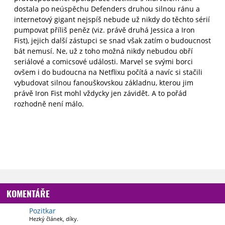
dostala po neúspěchu Defenders druhou silnou ránu a
internetový gigant nejspíš nebude už nikdy do těchto sérií
pumpovat příliš peněz (viz. právě druhá Jessica a Iron
Fist), jejich další zástupci se snad však zatím o budoucnost
bát nemusí. Ne, už z toho možná nikdy nebudou obří
seriálové a comicsové události. Marvel se svými borci
ovšem i do budoucna na Netflixu počítá a navíc si stačili
vybudovat silnou fanouškovskou základnu, kterou jim
právě Iron Fist mohl vždycky jen závidět. A to pořád
rozhodně není málo.
KOMENTÁŘE
Pozitkar
Hezký článek, díky.