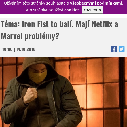
Užíváním této stránky souhlasíte s
všeobecnými podmínkami
.
PŘIHLÁSIT
Tato stránka používá
cookies
.
rozumím
REGISTROVAT
Téma: Iron Fist to balí. Mají Netflix a
Marvel problémy?
NOVINKY
10:00 | 14.10.2018
TÉMATA
RECENZE
EPIZODY
KULT
TRAILERY
GALERIE
DISKUZE
STATISTIKY
TIRÁŽ