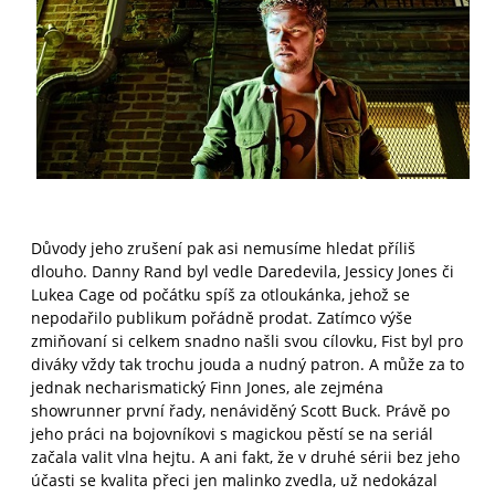
Důvody jeho zrušení pak asi nemusíme hledat příliš
dlouho. Danny Rand byl vedle Daredevila, Jessicy Jones či
Lukea Cage od počátku spíš za otloukánka, jehož se
nepodařilo publikum pořádně prodat. Zatímco výše
zmiňovaní si celkem snadno našli svou cílovku, Fist byl pro
diváky vždy tak trochu jouda a nudný patron. A může za to
jednak necharismatický Finn Jones, ale zejména
showrunner první řady, nenáviděný Scott Buck. Právě po
jeho práci na bojovníkovi s magickou pěstí se na seriál
začala valit vlna hejtu. A ani fakt, že v druhé sérii bez jeho
účasti se kvalita přeci jen malinko zvedla, už nedokázal