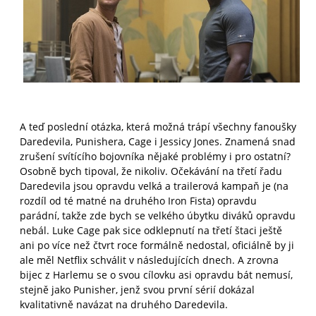
A teď poslední otázka, která možná trápí všechny fanoušky
Daredevila, Punishera, Cage i Jessicy Jones. Znamená snad
zrušení svítícího bojovníka nějaké problémy i pro ostatní?
Osobně bych tipoval, že nikoliv. Očekávání na třetí řadu
Daredevila jsou opravdu velká a trailerová kampaň je (na
rozdíl od té matné na druhého Iron Fista) opravdu
parádní, takže zde bych se velkého úbytku diváků opravdu
nebál. Luke Cage pak sice odklepnutí na třetí štaci ještě
ani po více než čtvrt roce formálně nedostal, oficiálně by ji
ale měl Netflix schválit v následujících dnech. A zrovna
bijec z Harlemu se o svou cílovku asi opravdu bát nemusí,
stejně jako Punisher, jenž svou první sérií dokázal
kvalitativně navázat na druhého Daredevila.