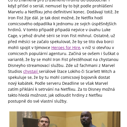
když přišel o seriál, nemusel by to být podle prohlášení
Marvelu a Netflixu jeho definitivní konec. Dodávají totiž, že
Iron Fist žije dál. Je tak dost možné, že Netflix hodí
comicsového odpadlíka k jednomu ze svých úspěšnějších
hrdinů. V tomto případě připadá nejvíce v úvahu Luke
Cage, v jehož druhé sérii se Iron Fist mihnul. Ostatně, už
před měsíci se začalo spekulovat, že by se tito dva borci
mohli spojit v týmovce
Heroes for Hire
, v níž si otevřou v
comicsech populární agenturu. Začíná se ovšem i šuškat o
variantě, že by se mohl Iron Fist přestěhovat na chystanou
Disneyho streamovací službu. Zde už fachmani z Marvel
Studios
chystají
seriálové štace Lokiho či Scarlett Witch a
spekuluje se, že by tu mohl comicsový bojovník dostat
nový kabátek. Podle serveru Deadline se však Marvel
zatím přiklání k setrvání na Netflixu. Za to Disney možná
takto hledá možnost, jak odloudit hrdiny z Netflxu
postupně do své vlastní služby.