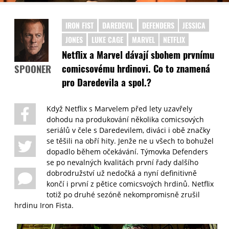
IRON FIST
DAREDEVIL
DEFENDERS
JESSICA
JONES
LUKE CAGE
MARVEL
NETFLIX
Netflix a Marvel dávají sbohem prvnímu
comicsovému hrdinovi. Co to znamená
SPOONER
pro Daredevila a spol.?
Když Netflix s Marvelem před lety uzavřely
dohodu na produkování několika comicsových
seriálů v čele s Daredevilem, diváci i obě značky
se těšili na obří hity. Jenže ne u všech to bohužel
dopadlo během očekávání. Týmovka Defenders
se po nevalných kvalitách první řady dalšího
dobrodružství už nedočká a nyní definitivně
končí i první z pětice comicsvoých hrdinů. Netflix
totiž po druhé sezóně nekompromisně zrušil
hrdinu Iron Fista.