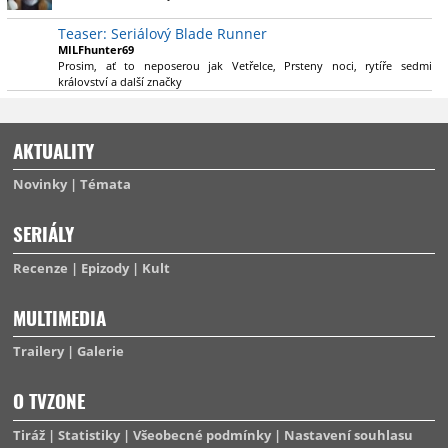
výsadu násobně větší stopáže náležitě využijí.
Teaser: Seriálový Blade Runner
MILFhunter69
Prosim, ať to neposerou jak Vetřelce, Prsteny noci, rytíře sedmi
království a další značky
AKTUALITY
Novinky
Témata
SERIÁLY
Recenze
Epizody
Kult
MULTIMEDIA
Trailery
Galerie
O TVZONE
Tiráž
Statistiky
Všeobecné podmínky
Nastavení souhlasu