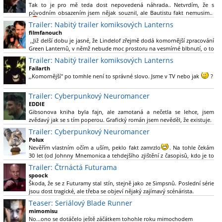
Tak to je pro mě teda dost nepovedená náhrada.. Netvrdím, že s
původním obsazením jsem nějak souznil, ale Bautistu fakt nemusim..
Trailer: Nabitý trailer komiksových Lanterns
filmfanouch
,,Již delší dobu je jasné, že Lindelof zřejmě dodá komornější zpracování
Green Lanternů, v němž nebude moc prostoru na vesmírné blbnutí, o to
více se ovšem bude moci nová adaptace odprostit třeba od filmového
Trailer: Nabitý trailer komiksových Lanterns
Green Lanterna s Ryanem Reynoldsem.´´ Co je na tom
Failarth
nesrozumitelného?
,,Komornější" po tomhle není to správné slovo. Jsme v TV nebo jak
?
Nebál bych se říct, že to vypadá skvěle jak po stránce kvantity materiálu,
Trailer: Cyberpunkový Neuromancer
tak i formou.
EDDIE
Gibsonova kniha byla fajn, ale zamotaná a nečetla se lehce, jsem
Výběr Ulricha Tomsena pro mě velké překvapení a velmi zajímavá volba
zvědavý jak se s tím poperou. Grafický román jsem nevěděl, že existuje.
bravo.
Trailer: Cyberpunkový Neuromancer
Chandler je lepší a lepší s každou novou scénou.
Polux
Komiksy to mají ted´těžké, paradoxně tomu škodí to všechno kolem
Nevěřím vlastním očím a uším, peklo fakt zamrzlo
. Na tohle čekám
(DC nebo MCU to je buřt) , ale nezasloužilo by si to zářez jen kvůli tomu.
30 let (od Johnny Mnemonica a tehdejšího zjištění z časopisů, kdo je to
Držím tomu palce.
Gibson a co je jeho debutová kniha zač), přičemž 25 let (od Matrixu,
Trailer: Čtrnáctá Futurama
který pojem cyberpunk dostal do povědomí i obyčejného diváka a
spoock
nikoliv fanouška žánru) marně doufám, že si po řadě "duchovních
Škoda, že se z Futuramy stal stín, stejně jako ze Simpsnů. Poslední série
nástupců", kteří přišli poté (Ghost In The Shell, Alita: Battle Angel,
jsou dost tragické, ale třeba se objeví nějaký zajímavý scénárista.
Altered Carbon, Blade Runner 2049, Cyberpunk 2077, atd.), někdo
Nedávno začala vycházet nová řada Ricka a Mortyho a já z úžasem zjistil,
Teaser: Seriálový Blade Runner
konečně vzpomene i na bibli cyberpunku, se kterou to všechno začalo.
že se na to dá opět koukat.
Teď už nezbývá nic jiného než se tiše modlit a doufat, že to bude stát za
mimomisu
to
No...ono se dotáčelo ještě záčátkem tohohle roku mimochodem
. Plus kudos za sázku na seriál a nikoliv film, snad tvůrci tu