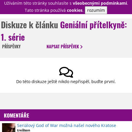
Užíváním této stránky souhlasíte s
všeobecnými podmínkami
.
PŘIHLÁSIT
Tato stránka používá
cookies
.
rozumím
REGISTROVAT
Diskuze k článku
Geniální přítelkyně:
1. série
NOVINKY
TÉMATA
PŘÍSPĚVKY
NAPSAT
PŘÍSPĚVEK
RECENZE
EPIZODY
KULT
TRAILERY
GALERIE
DISKUZE
STATISTIKY
TIRÁŽ
Do této diskuze ještě nikdo nepřispěl, buďte první.
KOMENTÁŘE
Seriálový God of War možná našel nového Kratose
trešlson