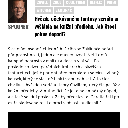
CAVILL
COOL
COOL VIDEO
NETFLIX
VIDEO
WITCHER
ZAKLÍNAČ
Hvězda očekávaného fantasy seriálu si
vyšlápla na knižní předlohu. Jak čtecí
SPOONER
pokus dopadl?
Sice mám osobně ohledně blížícího se Zaklínače pořád
pár pochybností, jedno ale musím uznat. Netflix má
kampaň naprosto v malíku a docela v ní válí. Po
posledních dvou parádních trailerech a skvělých
featurettech ještě pár dní před premiérou servírují vtipný
kousek, který se vlastně i tak trochu nabízel. A to čtecí
chvilku s hvězdou seriálu Henry Cavillem, který čte pasáž z
knižní předlohy. A nutno říct, že je to nejen pěkný nápad,
ale také solidní poslech. Že by představitel Geralta řekl po
ostře sledované roli i o práci v oblasti audioknih?