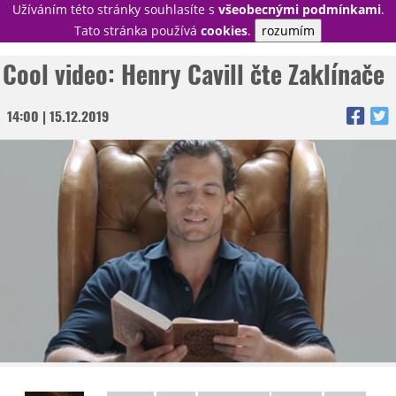
Užíváním této stránky souhlasíte s
všeobecnými podmínkami
.
PŘIHLÁSIT
Tato stránka používá
cookies
.
rozumím
REGISTROVAT
Cool video: Henry Cavill čte Zaklínače
14:00 | 15.12.2019
NOVINKY
TÉMATA
RECENZE
EPIZODY
KULT
TRAILERY
GALERIE
DISKUZE
STATISTIKY
TIRÁŽ