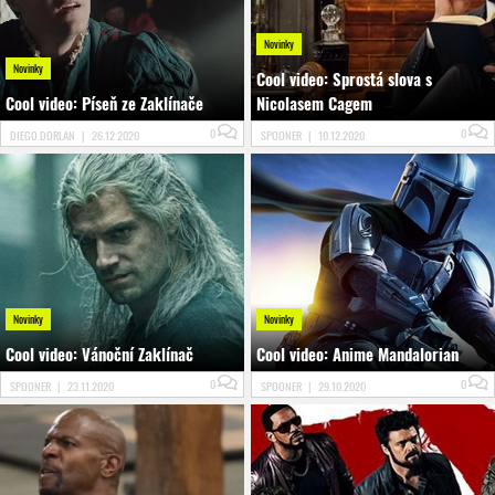
Novinky
Novinky
Cool video: Sprostá slova s
Cool video: Píseň ze Zaklínače
Nicolasem Cagem
0
0
DIEGO.DORLAN
|
26.12.2020
SPOONER
|
10.12.2020
Novinky
Novinky
Cool video: Vánoční Zaklínač
Cool video: Anime Mandalorian
0
0
SPOONER
|
23.11.2020
SPOONER
|
29.10.2020