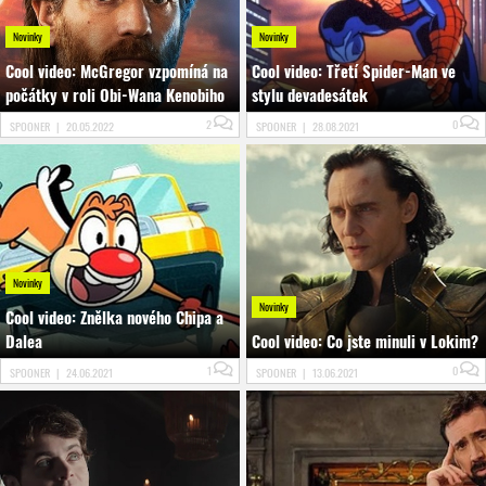
Novinky
Novinky
Cool video: McGregor vzpomíná na
Cool video: Třetí Spider-Man ve
počátky v roli Obi-Wana Kenobiho
stylu devadesátek
2
0
SPOONER
|
20.05.2022
SPOONER
|
28.08.2021
Novinky
Novinky
Cool video: Znělka nového Chipa a
Dalea
Cool video: Co jste minuli v Lokim?
1
0
SPOONER
|
24.06.2021
SPOONER
|
13.06.2021