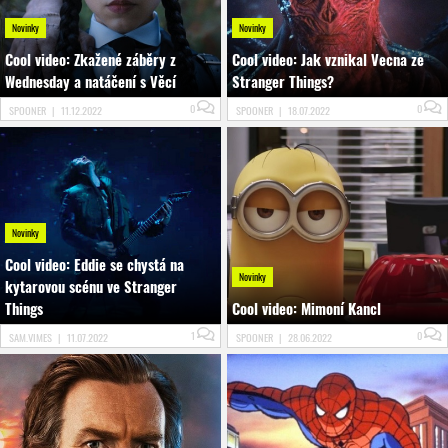
Novinky
Novinky
Cool video: Zkažené záběry z
Cool video: Jak vznikal Vecna ze
Wednesday a natáčení s Věcí
Stranger Things?
0
0
SPOONER
|
11.12.2022
SPOONER
|
18.07.2022
Novinky
Cool video: Eddie se chystá na
Novinky
kytarovou scénu ve Stranger
Things
Cool video: Mimoní Kancl
1
0
SAM.VIMES
|
11.07.2022
SPOONER
|
28.06.2022