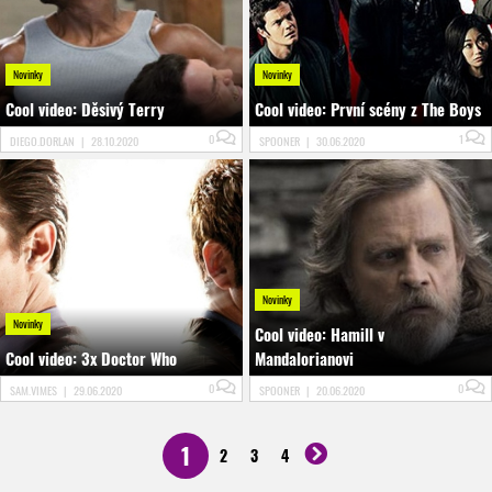
Novinky
Novinky
Cool video: Děsivý Terry
Cool video: První scény z The Boys
0
1
DIEGO.DORLAN
|
28.10.2020
SPOONER
|
30.06.2020
Novinky
Novinky
Cool video: Hamill v
Cool video: 3x Doctor Who
Mandalorianovi
0
0
SAM.VIMES
|
29.06.2020
SPOONER
|
20.06.2020
1
2
3
4