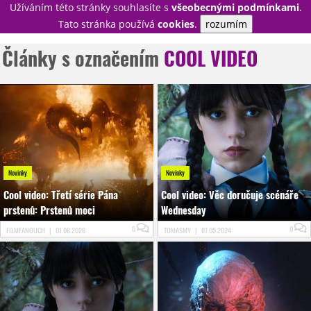
Užíváním této stránky souhlasíte s
všeobecnými podmínkami
.
PŘIHLÁSIT
Tato stránka používá
cookies
.
rozumím
REGISTROVAT
Články s označením
COOL VIDEO
NOVINKY
TÉMATA
RECENZE
EPIZODY
KULT
TRAILERY
GALERIE
DISKUZE
STATISTIKY
TIRÁŽ
Novinky
Novinky
Cool video: Třetí série Pána
Cool video: Věc doručuje scénáře
prstenů: Prstenů moci
Wednesday
0
0
FILMFANOUCH
|
01.08.2026
TOMASMY
|
07.05.2024