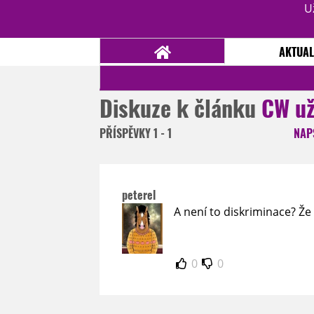
U
AKTUAL
Diskuze k článku
CW už
NOVINKY
TÉMATA
PŘÍSPĚVKY
1 - 1
NAP
RECENZE
EPIZODY
KULT
TRAILERY
GALERIE
peterel
DISKUZE
STATISTIKY
TIRÁŽ
A není to diskriminace? Že
0
0