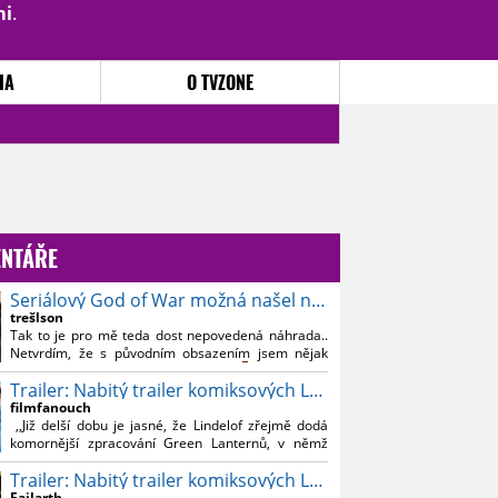
mi
.
PŘIHLÁSIT
|
REGISTROVAT
IA
O TVZONE
NTÁŘE
Seriálový God of War možná našel nového Kratose
trešlson
Tak to je pro mě teda dost nepovedená náhrada..
Netvrdím, že s původním obsazením jsem nějak
souznil, ale Bautistu fakt nemusim..
Trailer: Nabitý trailer komiksových Lanterns
filmfanouch
,,Již delší dobu je jasné, že Lindelof zřejmě dodá
komornější zpracování Green Lanternů, v němž
nebude moc prostoru na vesmírné blbnutí, o to více
Trailer: Nabitý trailer komiksových Lanterns
se ovšem bude moci nová adaptace odprostit třeba
od filmového Green Lanterna s Ryanem
Failarth