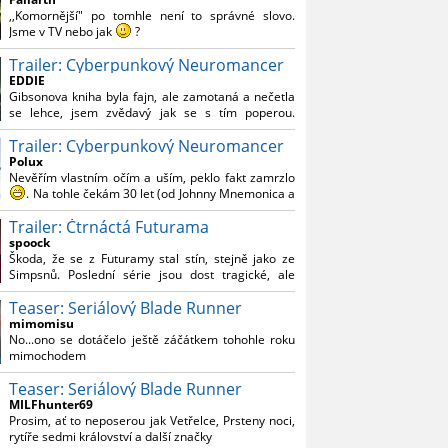
Reynoldsem.´´ Co je na tom nesrozumitelného?
,,Komornější" po tomhle není to správné slovo.
Jsme v TV nebo jak
?
Trailer: Cyberpunkový Neuromancer
Nebál bych se říct, že to vypadá skvěle jak po
stránce kvantity materiálu, tak i formou.
EDDIE
Gibsonova kniha byla fajn, ale zamotaná a nečetla
Výběr Ulricha Tomsena pro mě velké překvapení a
se lehce, jsem zvědavý jak se s tím poperou.
velmi zajímavá volba bravo.
Grafický román jsem nevěděl, že existuje.
Chandler je lepší a lepší s každou novou scénou.
Trailer: Cyberpunkový Neuromancer
Polux
Komiksy to mají ted´těžké, paradoxně tomu škodí
Nevěřím vlastním očím a uším, peklo fakt zamrzlo
to všechno kolem (DC nebo MCU to je buřt) , ale
. Na tohle čekám 30 let (od Johnny Mnemonica a
nezasloužilo by si to zářez jen kvůli tomu. Držím
tehdejšího zjištění z časopisů, kdo je to Gibson a co
tomu palce.
Trailer: Čtrnáctá Futurama
je jeho debutová kniha zač), přičemž 25 let (od
Matrixu, který pojem cyberpunk dostal do
spoock
povědomí i obyčejného diváka a nikoliv fanouška
Škoda, že se z Futuramy stal stín, stejně jako ze
žánru) marně doufám, že si po řadě "duchovních
Simpsnů. Poslední série jsou dost tragické, ale
nástupců", kteří přišli poté (Ghost In The Shell, Alita:
třeba se objeví nějaký zajímavý scénárista.
Battle Angel, Altered Carbon, Blade Runner 2049,
Teaser: Seriálový Blade Runner
Nedávno začala vycházet nová řada Ricka a
Cyberpunk 2077, atd.), někdo konečně vzpomene i
Mortyho a já z úžasem zjistil, že se na to dá opět
mimomisu
na bibli cyberpunku, se kterou to všechno začalo.
koukat.
No...ono se dotáčelo ještě záčátkem tohohle roku
Teď už nezbývá nic jiného než se tiše modlit a
mimochodem
doufat, že to bude stát za to
. Plus kudos za
sázku na seriál a nikoliv film, snad tvůrci tu výsadu
Teaser: Seriálový Blade Runner
násobně větší stopáže náležitě využijí.
MILFhunter69
Prosim, ať to neposerou jak Vetřelce, Prsteny noci,
rytíře sedmi království a další značky