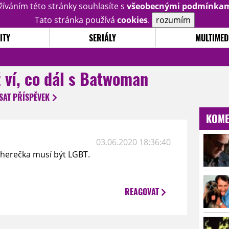
žíváním této stránky souhlasíte s
všeobecnými podmínka
Tato stránka používá
cookies
.
rozumím
ITY
SERIÁLY
MULTIMED
 ví, co dál s Batwoman
SAT
PŘÍSPĚVEK
KOME
03.06.2020 18:36:40
 herečka musí být LGBT.
REAGOVAT