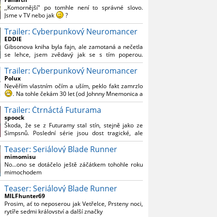
Reynoldsem.´´ Co je na tom nesrozumitelného?
,,Komornější" po tomhle není to správné slovo.
Jsme v TV nebo jak
?
Trailer: Cyberpunkový Neuromancer
Nebál bych se říct, že to vypadá skvěle jak po
stránce kvantity materiálu, tak i formou.
EDDIE
Gibsonova kniha byla fajn, ale zamotaná a nečetla
Výběr Ulricha Tomsena pro mě velké překvapení a
se lehce, jsem zvědavý jak se s tím poperou.
velmi zajímavá volba bravo.
Grafický román jsem nevěděl, že existuje.
Chandler je lepší a lepší s každou novou scénou.
Trailer: Cyberpunkový Neuromancer
Polux
Komiksy to mají ted´těžké, paradoxně tomu škodí
Nevěřím vlastním očím a uším, peklo fakt zamrzlo
to všechno kolem (DC nebo MCU to je buřt) , ale
. Na tohle čekám 30 let (od Johnny Mnemonica a
nezasloužilo by si to zářez jen kvůli tomu. Držím
tehdejšího zjištění z časopisů, kdo je to Gibson a co
tomu palce.
Trailer: Čtrnáctá Futurama
je jeho debutová kniha zač), přičemž 25 let (od
Matrixu, který pojem cyberpunk dostal do
spoock
povědomí i obyčejného diváka a nikoliv fanouška
Škoda, že se z Futuramy stal stín, stejně jako ze
žánru) marně doufám, že si po řadě "duchovních
Simpsnů. Poslední série jsou dost tragické, ale
nástupců", kteří přišli poté (Ghost In The Shell, Alita:
třeba se objeví nějaký zajímavý scénárista.
Battle Angel, Altered Carbon, Blade Runner 2049,
Teaser: Seriálový Blade Runner
Nedávno začala vycházet nová řada Ricka a
Cyberpunk 2077, atd.), někdo konečně vzpomene i
Mortyho a já z úžasem zjistil, že se na to dá opět
mimomisu
na bibli cyberpunku, se kterou to všechno začalo.
koukat.
No...ono se dotáčelo ještě záčátkem tohohle roku
Teď už nezbývá nic jiného než se tiše modlit a
mimochodem
doufat, že to bude stát za to
. Plus kudos za
sázku na seriál a nikoliv film, snad tvůrci tu výsadu
Teaser: Seriálový Blade Runner
násobně větší stopáže náležitě využijí.
MILFhunter69
Prosim, ať to neposerou jak Vetřelce, Prsteny noci,
rytíře sedmi království a další značky