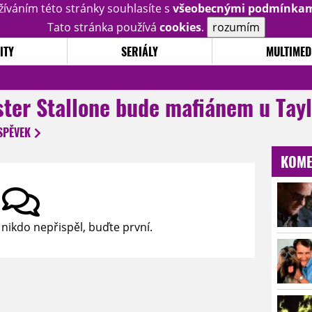
žíváním této stránky souhlasíte s
všeobecnými podmínka
Tato stránka používá
cookies
.
rozumím
ITY
SERIÁLY
MULTIMED
ster Stallone bude mafiánem u Tay
SPĚVEK
KOME
 nikdo nepřispěl, buďte první.