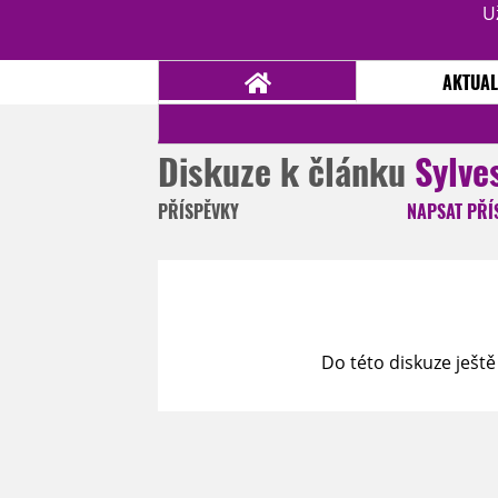
U
AKTUAL
Diskuze k článku
Sylve
NOVINKY
TÉMATA
PŘÍSPĚVKY
NAPSAT
PŘÍ
RECENZE
EPIZODY
KULT
TRAILERY
GALERIE
DISKUZE
STATISTIKY
TIRÁŽ
Do této diskuze ještě