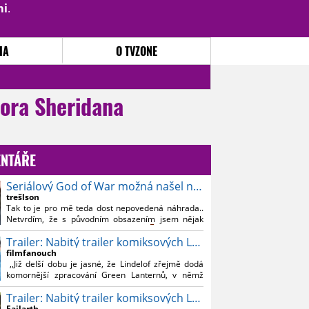
mi
.
PŘIHLÁSIT
|
REGISTROVAT
IA
O TVZONE
lora Sheridana
NTÁŘE
Seriálový God of War možná našel nového Kratose
trešlson
Tak to je pro mě teda dost nepovedená náhrada..
Netvrdím, že s původním obsazením jsem nějak
souznil, ale Bautistu fakt nemusim..
Trailer: Nabitý trailer komiksových Lanterns
filmfanouch
,,Již delší dobu je jasné, že Lindelof zřejmě dodá
komornější zpracování Green Lanternů, v němž
nebude moc prostoru na vesmírné blbnutí, o to více
Trailer: Nabitý trailer komiksových Lanterns
se ovšem bude moci nová adaptace odprostit třeba
od filmového Green Lanterna s Ryanem
Failarth