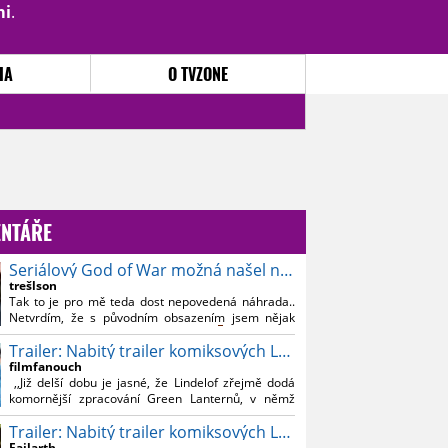
mi
.
PŘIHLÁSIT
|
REGISTROVAT
IA
O TVZONE
NTÁŘE
Seriálový God of War možná našel nového Kratose
trešlson
Tak to je pro mě teda dost nepovedená náhrada..
Netvrdím, že s původním obsazením jsem nějak
souznil, ale Bautistu fakt nemusim..
Trailer: Nabitý trailer komiksových Lanterns
filmfanouch
,,Již delší dobu je jasné, že Lindelof zřejmě dodá
komornější zpracování Green Lanternů, v němž
nebude moc prostoru na vesmírné blbnutí, o to více
Trailer: Nabitý trailer komiksových Lanterns
se ovšem bude moci nová adaptace odprostit třeba
od filmového Green Lanterna s Ryanem
Failarth