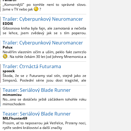
Reynoldsem.´´ Co je na tom nesrozumitelného?
,,Komornější" po tomhle není to správné slovo.
Jsme v TV nebo jak
?
Trailer: Cyberpunkový Neuromancer
Nebál bych se říct, že to vypadá skvěle jak po
stránce kvantity materiálu, tak i formou.
EDDIE
Gibsonova kniha byla fajn, ale zamotaná a nečetla
Výběr Ulricha Tomsena pro mě velké překvapení a
se lehce, jsem zvědavý jak se s tím poperou.
velmi zajímavá volba bravo.
Grafický román jsem nevěděl, že existuje.
Chandler je lepší a lepší s každou novou scénou.
Trailer: Cyberpunkový Neuromancer
Polux
Komiksy to mají ted´těžké, paradoxně tomu škodí
Nevěřím vlastním očím a uším, peklo fakt zamrzlo
to všechno kolem (DC nebo MCU to je buřt) , ale
. Na tohle čekám 30 let (od Johnny Mnemonica a
nezasloužilo by si to zářez jen kvůli tomu. Držím
tehdejšího zjištění z časopisů, kdo je to Gibson a co
tomu palce.
Trailer: Čtrnáctá Futurama
je jeho debutová kniha zač), přičemž 25 let (od
Matrixu, který pojem cyberpunk dostal do
spoock
povědomí i obyčejného diváka a nikoliv fanouška
Škoda, že se z Futuramy stal stín, stejně jako ze
žánru) marně doufám, že si po řadě "duchovních
Simpsnů. Poslední série jsou dost tragické, ale
nástupců", kteří přišli poté (Ghost In The Shell, Alita:
třeba se objeví nějaký zajímavý scénárista.
Battle Angel, Altered Carbon, Blade Runner 2049,
Teaser: Seriálový Blade Runner
Nedávno začala vycházet nová řada Ricka a
Cyberpunk 2077, atd.), někdo konečně vzpomene i
Mortyho a já z úžasem zjistil, že se na to dá opět
mimomisu
na bibli cyberpunku, se kterou to všechno začalo.
koukat.
No...ono se dotáčelo ještě záčátkem tohohle roku
Teď už nezbývá nic jiného než se tiše modlit a
mimochodem
doufat, že to bude stát za to
. Plus kudos za
sázku na seriál a nikoliv film, snad tvůrci tu výsadu
Teaser: Seriálový Blade Runner
násobně větší stopáže náležitě využijí.
MILFhunter69
Prosim, ať to neposerou jak Vetřelce, Prsteny noci,
rytíře sedmi království a další značky