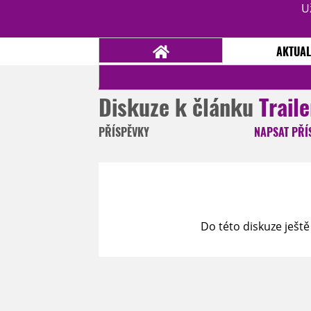
U
AKTUAL
Diskuze k článku
Trail
NOVINKY
TÉMATA
PŘÍSPĚVKY
NAPSAT
PŘÍ
RECENZE
EPIZODY
KULT
TRAILERY
GALERIE
DISKUZE
STATISTIKY
TIRÁŽ
Do této diskuze ještě