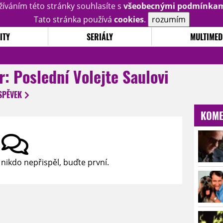
žíváním této stránky souhlasíte s
všeobecnými podmínka
Tato stránka používá
cookies
.
rozumím
ITY
SERIÁLY
MULTIMED
er: Poslední Volejte Saulovi
SPĚVEK
KOME
 nikdo nepřispěl, buďte první.