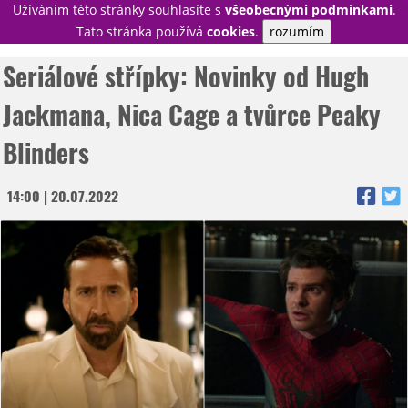
Užíváním této stránky souhlasíte s
všeobecnými podmínkami
.
PŘIHLÁSIT
Tato stránka používá
cookies
.
rozumím
REGISTROVAT
Seriálové střípky: Novinky od Hugh
Jackmana, Nica Cage a tvůrce Peaky
NOVINKY
Blinders
TÉMATA
14:00 | 20.07.2022
RECENZE
EPIZODY
KULT
TRAILERY
GALERIE
DISKUZE
STATISTIKY
TIRÁŽ