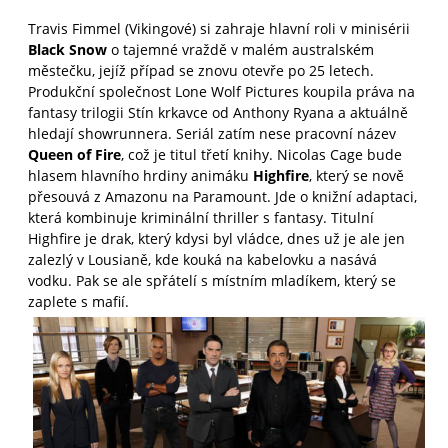
Travis Fimmel (Vikingové) si zahraje hlavní roli v minisérii
Black Snow
o tajemné vraždě v malém australském
městečku, jejíž případ se znovu otevře po 25 letech.
Produkční společnost Lone Wolf Pictures koupila práva na
fantasy trilogii Stín krkavce od Anthony Ryana a aktuálně
hledají showrunnera. Seriál zatím nese pracovní název
Queen of Fire
, což je titul třetí knihy. Nicolas Cage bude
hlasem hlavního hrdiny animáku
Highfire
, který se nově
přesouvá z Amazonu na Paramount. Jde o knižní adaptaci,
která kombinuje kriminální thriller s fantasy. Titulní
Highfire je drak, který kdysi byl vládce, dnes už je ale jen
zalezlý v Lousianě, kde kouká na kabelovku a nasává
vodku. Pak se ale spřátelí s místním mladíkem, který se
zaplete s mafií.