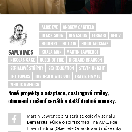
ALICE EVE
ANDREW GARFIELD
BLACK SNOW
DEMASCUS
FERRARI
GEN V
HIGHFIRE
HOT AIR
HUGH JACKMAN
SAM.VIMES
KOALA MAN
MARTIN LAWRENCE
NICOLAS CAGE
QUEEN OF FIRE
RICHARD BRANSON
SERIÁLOVÉ STŘÍPKY
SEX EDUCATION
STEVEN KNIGHT
THE LOVERS
THE TRUTH WILL OUT
TRAVIS FIMMEL
WHO IS AMERICA
Nové projekty a adaptace, castingové změny,
obnovení i rušení seriálů a další drobné novinky.
Martin Lawrence z Mizerů se objeví v seriálu
Demascus
. Půjde o sci-fi komedii na AMC, kde
hlavní hrdina (Okieriete Onaodowan) může díky