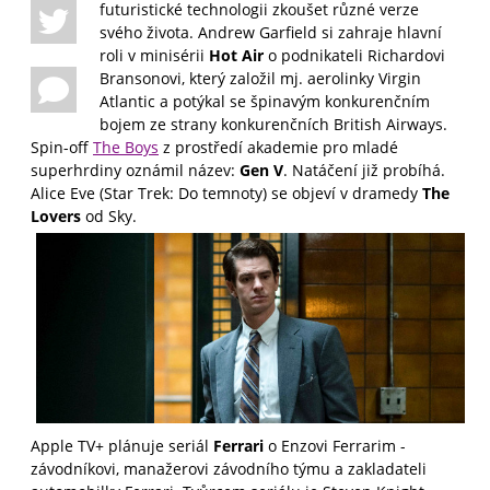
futuristické technologii zkoušet různé verze
svého života. Andrew Garfield si zahraje hlavní
roli v minisérii
Hot Air
o podnikateli Richardovi
Bransonovi, který založil mj. aerolinky Virgin
Atlantic a potýkal se špinavým konkurenčním
bojem ze strany konkurenčních British Airways.
Spin-off
The Boys
z prostředí akademie pro mladé
superhrdiny oznámil název:
Gen V
. Natáčení již probíhá.
Alice Eve (Star Trek: Do temnoty) se objeví v dramedy
The
Lovers
od Sky.
Apple TV+ plánuje seriál
Ferrari
o Enzovi Ferrarim -
závodníkovi, manažerovi závodního týmu a zakladateli