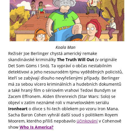
Koala Man
Režisér Joe Berlinger chystá americký remake
skandinávské kriminálky
The Truth Will Out
(v originále
Det Som Göms I Snö). Ta vypráví o občas nestabilním
detektivovi a jeho nesourodém týmu vyděděných policistů,
kteří se zabývají dlouho nevyřešenými případy. Berlinger
má za sebou vícero kriminálních a hudebních dokumentů
a také hraný film o sériovém vrahovi Tedovi Bundym se
Zacem Effronem. Alden Ehrenreich (Star Wars: Solo) se
objeví v zatím neznámé roli v marvelovském seriálu
Ironheart
o dívce s hi-tech oblekem po vzoru Iron Mana.
Sacha Baron Cohen vyhrál další soud s politikem Royem
Moorem, kterého příliš nepobavilo
účinkování
v Cohenově
show
Who Is America?