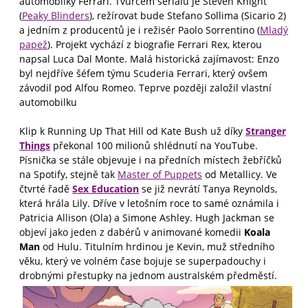
automobilky Ferrari. Tvůrcem seriálu je Steven Knight
(
Peaky Blinders
), režírovat bude Stefano Sollima (Sicario 2)
a jedním z producentů je i režisér Paolo Sorrentino (
Mladý
papež
). Projekt vychází z biografie Ferrari Rex, kterou
napsal Luca Dal Monte. Malá historická zajímavost: Enzo
byl nejdříve šéfem týmu Scuderia Ferrari, který ovšem
závodil pod Alfou Romeo. Teprve později založil vlastní
automobilku
Klip k Running Up That Hill od Kate Bush už díky
Stranger
Things
překonal 100 milionů shlédnutí na YouTube.
Písnička se stále objevuje i na předních místech žebříčků
na Spotify, stejně tak
Master of Puppets
od Metallicy. Ve
čtvrté řadě
Sex Education
se již nevrátí Tanya Reynolds,
která hrála Lily. Dříve v letošním roce to samé oznámila i
Patricia Allison (Ola) a Simone Ashley. Hugh Jackman se
objeví jako jeden z dabérů v animované komedii
Koala
Man
od Hulu. Titulním hrdinou je Kevin, muž středního
věku, který ve volném čase bojuje se superpadouchy i
drobnými přestupky na jednom australském předměstí.