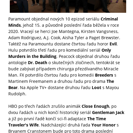
Paramount objednal nových 10 epizod seriálu
Criminal
Minds
, jehož 15. a původně poslední řada běžela v roce
2020. Vracejí se herci Joe Mantegna, Kirsten Vangsness,
Adam Rodriguez, A.J. Cook, Aisha Tyler a Paget Brewster.
Taktéž na Paramountu dostane čtvrtou řadu horor
Evil
.
Hulu potvrdilo třetí řadu pro komediální seriál
Only
Murders in the Building
. Peacock objednal druhou řadu
antologie
Dr. Death
o skutečných zločinech, tentokrát se
bude zabývat případem chirurga přezdívaného Miracle
Man. FX potvrdilo čtvrtou řadu pro komedii
Breeders
s
Martinem Freemanem a druhou řadu pro drama
The
Bear
. Na Apple TV+ dostane druhou řadu
Loot
s Mayou
Rudolph.
HBO po třech řadách zrušilo animák
Close Enough
, po
dvou řadách u nich končí historický seriál
Gentleman Jack
a již po první řadě končí sci-fi adaptace
The Time
Traveler's Wife
. Nadcházející druhá řada
Your Honor
s
Bryanem Cranstonem bude pro toto drama poslední