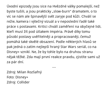
Úvodní epizody jsou sice na Hvězdné války pomalejší, než
byste tušili, a jsou prakticky „slow-burn“ dramatem, o to
víc se nám ale špinavější svět zaryje pod kůži. Chválí se
režie, kamera i výtečný vizuál a v neposlední řadě také
práce s postavami. Kritici chválí zaměření na obyčejné lidi,
kteří musí žít pod útlakem Impéria. Právě díky tomu
působí postavy uvěřitelněji a propracovaněji, čemuž
pomáhá také skvělé obsazení. Podle některých hlasů se
pak jedná o zatím nejlepší hraný Star Wars seriál, co na
Disney+ vznikl. Ne, že by tohle bylo na druhou stranu
nějak těžké. Zda mají první reakce pravdu, zjistíte sami už
za pár dní.
---
Zdroj: Milan Rozšafný
Foto: Disney+
Zdroj: Collider