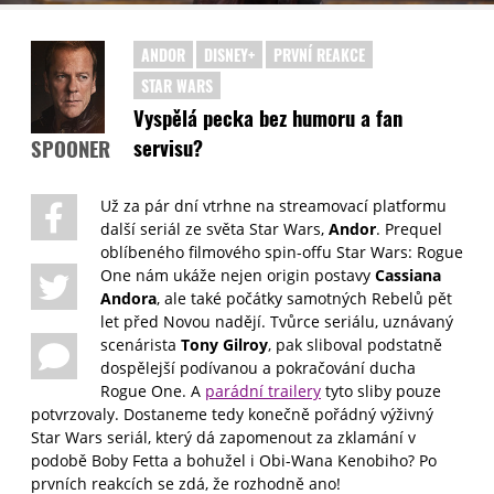
ANDOR
DISNEY+
PRVNÍ REAKCE
STAR WARS
Vyspělá pecka bez humoru a fan
servisu?
SPOONER
Už za pár dní vtrhne na streamovací platformu
další seriál ze světa Star Wars,
Andor
. Prequel
oblíbeného filmového spin-offu Star Wars: Rogue
One nám ukáže nejen origin postavy
Cassiana
Andora
, ale také počátky samotných Rebelů pět
let před Novou nadějí. Tvůrce seriálu, uznávaný
scenárista
Tony Gilroy
, pak sliboval podstatně
dospělejší podívanou a pokračování ducha
Rogue One. A
parádní trailery
tyto sliby pouze
potvrzovaly. Dostaneme tedy konečně pořádný výživný
Star Wars seriál, který dá zapomenout za zklamání v
podobě Boby Fetta a bohužel i Obi-Wana Kenobiho? Po
prvních reakcích se zdá, že rozhodně ano!