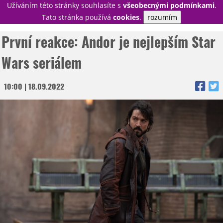
Užíváním této stránky souhlasíte s
všeobecnými podmínkami
.
PŘIHLÁSIT
Tato stránka používá
cookies
.
rozumím
REGISTROVAT
První reakce: Andor je nejlepším Star
Wars seriálem
NOVINKY
10:00 | 18.09.2022
TÉMATA
RECENZE
EPIZODY
KULT
TRAILERY
GALERIE
DISKUZE
STATISTIKY
TIRÁŽ