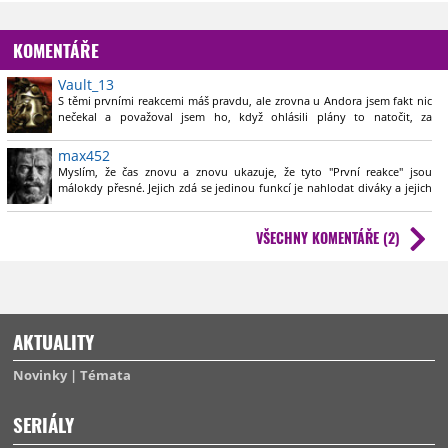
KOMENTÁŘE
Vault_13
S těmi prvními reakcemi máš pravdu, ale zrovna u Andora jsem fakt nic
nečekal a považoval jsem ho, když ohlásili plány to natočit, za
nejzbytečnější věc. Nicméně v poslední době a hlavně po traileru jsem
to přehodnotil a zrovna v tomto případě bych těm prvním reakcím věřil
max452
tak nějak více, než je tomu jindy. Ale uvidíme, třeba je můj instinkt
Myslím, že čas znovu a znovu ukazuje, že tyto "První reakce" jsou
špatný.
málokdy přesné. Jejich zdá se jedinou funkcí je nahlodat diváky a jejich
přesvědčení, že půjde zase o stejnou blbost jako předtím a přimět je,
aby se na to, bez ohledu na to, kolik špatných zkušeností už takto
VŠECHNY KOMENTÁŘE (2)
nasbírali, zase podívali.
Myslím, že dám mnohem víc na Vaše první dojmy zde, případně na
zdejší recenze, než na sliby syrovosti a dospělosti u někoho, kdo zřejmě
význam těchto slov zná maximálně v kontextu vyhledání ve slovníku.
AKTUALITY
Novinky
Témata
SERIÁLY