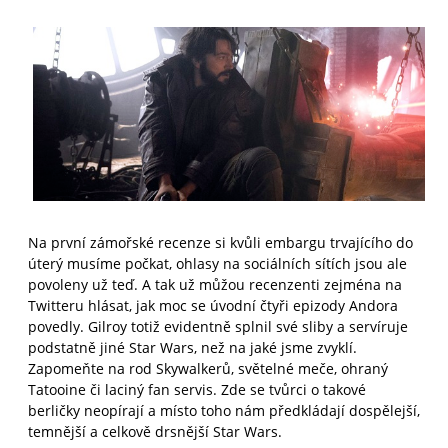
Na první zámořské recenze si kvůli embargu trvajícího do
úterý musíme počkat, ohlasy na sociálních sítích jsou ale
povoleny už teď. A tak už můžou recenzenti zejména na
Twitteru hlásat, jak moc se úvodní čtyři epizody Andora
povedly. Gilroy totiž evidentně splnil své sliby a servíruje
podstatně jiné Star Wars, než na jaké jsme zvyklí.
Zapomeňte na rod Skywalkerů, světelné meče, ohraný
Tatooine či laciný fan servis. Zde se tvůrci o takové
berličky neopírají a místo toho nám předkládají dospělejší,
temnější a celkově drsnější Star Wars.