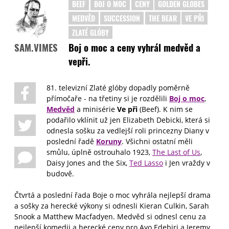
BEEF
BOJ O MOC
CENY
GOLDEN GLOBES
MEDVĚD
SUCCESSION
THE BEAR
VE PŘI
ZLATÉ GLÓBY
Boj o moc a ceny vyhrál medvěd a
SAM.VIMES
vepři.
81. televizní Zlaté glóby dopadly poměrně
přímočaře - na třetiny si je rozdělili
Boj o moc
,
Medvěd
a minisérie
Ve při
(Beef). K nim se
podařilo vklínit už jen Elizabeth Debicki, která si
odnesla sošku za vedlejší roli princezny Diany v
poslední řadě
Koruny
. Všichni ostatní měli
smůlu, úplně ostrouhalo 1923,
The Last of Us
,
Daisy Jones and the Six,
Ted Lasso
i Jen vraždy v
budově.
Čtvrtá a poslední řada Boje o moc vyhrála nejlepší drama
a sošky za herecké výkony si odnesli Kieran Culkin, Sarah
Snook a Matthew Macfadyen. Medvěd si odnesl cenu za
nejlepší komedii a herecké ceny pro Ayo Edebiri a Jeremy