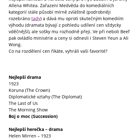
Allena Whitea. Zařazení Medvěda do komediálních
kategorií stále působí mírně zvláštně (podrobněji
rozebráno
tady
) a dává mu oproti skutečným komediím
výhodu (dramata bývají z pohledu udílení cen vždycky
vděčnější), ale sošky mu rozhodně přeji. Ve při neboli Beef
pak ovládlo minisérie a ceny si odnesli i Steven Yeun a Ali
Wong.
Co na rozdělení cen říkáte, vyhráli vaši favorité?
Nejlepší drama
1923
Koruna (The Crown)
Diplomatické vztahy (The Diplomat)
The Last of Us
The Morning Show
Boj o moc (Succession)
Nejlepší herečka – drama
Helen Mirren – 1923