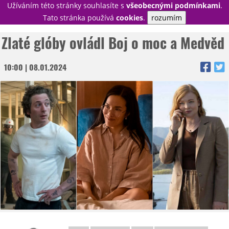
Užíváním této stránky souhlasíte s
všeobecnými podmínkami
.
PŘIHLÁSIT
Tato stránka používá
cookies
.
rozumím
REGISTROVAT
Zlaté glóby ovládl Boj o moc a Medvěd
10:00 | 08.01.2024
NOVINKY
TÉMATA
RECENZE
EPIZODY
KULT
TRAILERY
GALERIE
DISKUZE
STATISTIKY
TIRÁŽ