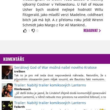
výborný Costner v Yellowstonu. U Fall of House
Usher bych osobně nejlepé hodnotil Willu
Fitzgerald, jako mladší verzi Madeline, coldheart
bitch jak má být. A z přelomu roku ještě Wrenn
Schmidt jako Margo z For All Mankind..
REAGOVAT
1
0
KOMENTÁŘE
Seriálový God of War možná našel nového Kratose
trešlson
Tak to je pro mě teda dost nepovedená náhrada.. Netvrdím, že s
původním obsazením jsem nějak souznil, ale Bautistu fakt nemusim..
Trailer: Nabitý trailer komiksových Lanterns
filmfanouch
,,Již delší dobu je jasné, že Lindelof zřejmě dodá komornější zpracování
Green Lanternů, v němž nebude moc prostoru na vesmírné blbnutí, o to
více se ovšem bude moci nová adaptace odprostit třeba od filmového
Trailer: Nabitý trailer komiksových Lanterns
Green Lanterna s Ryanem Reynoldsem.´´ Co je na tom
Failarth
nesrozumitelného?