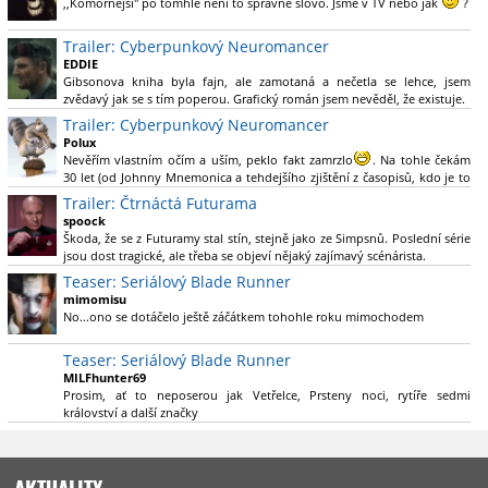
,,Komornější" po tomhle není to správné slovo. Jsme v TV nebo jak
?
Nebál bych se říct, že to vypadá skvěle jak po stránce kvantity materiálu,
Trailer: Cyberpunkový Neuromancer
tak i formou.
EDDIE
Gibsonova kniha byla fajn, ale zamotaná a nečetla se lehce, jsem
Výběr Ulricha Tomsena pro mě velké překvapení a velmi zajímavá volba
zvědavý jak se s tím poperou. Grafický román jsem nevěděl, že existuje.
bravo.
Trailer: Cyberpunkový Neuromancer
Chandler je lepší a lepší s každou novou scénou.
Polux
Komiksy to mají ted´těžké, paradoxně tomu škodí to všechno kolem
Nevěřím vlastním očím a uším, peklo fakt zamrzlo
. Na tohle čekám
(DC nebo MCU to je buřt) , ale nezasloužilo by si to zářez jen kvůli tomu.
30 let (od Johnny Mnemonica a tehdejšího zjištění z časopisů, kdo je to
Držím tomu palce.
Gibson a co je jeho debutová kniha zač), přičemž 25 let (od Matrixu,
Trailer: Čtrnáctá Futurama
který pojem cyberpunk dostal do povědomí i obyčejného diváka a
spoock
nikoliv fanouška žánru) marně doufám, že si po řadě "duchovních
Škoda, že se z Futuramy stal stín, stejně jako ze Simpsnů. Poslední série
nástupců", kteří přišli poté (Ghost In The Shell, Alita: Battle Angel,
jsou dost tragické, ale třeba se objeví nějaký zajímavý scénárista.
Altered Carbon, Blade Runner 2049, Cyberpunk 2077, atd.), někdo
Nedávno začala vycházet nová řada Ricka a Mortyho a já z úžasem zjistil,
Teaser: Seriálový Blade Runner
konečně vzpomene i na bibli cyberpunku, se kterou to všechno začalo.
že se na to dá opět koukat.
Teď už nezbývá nic jiného než se tiše modlit a doufat, že to bude stát za
mimomisu
to
No...ono se dotáčelo ještě záčátkem tohohle roku mimochodem
. Plus kudos za sázku na seriál a nikoliv film, snad tvůrci tu
výsadu násobně větší stopáže náležitě využijí.
Teaser: Seriálový Blade Runner
MILFhunter69
Prosim, ať to neposerou jak Vetřelce, Prsteny noci, rytíře sedmi
království a další značky
AKTUALITY