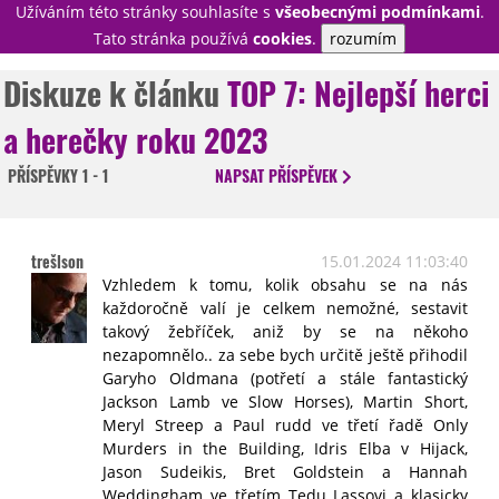
Užíváním této stránky souhlasíte s
všeobecnými podmínkami
.
PŘIHLÁSIT
Tato stránka používá
cookies
.
rozumím
REGISTROVAT
Diskuze k článku
TOP 7: Nejlepší herci
a herečky roku 2023
NOVINKY
TÉMATA
PŘÍSPĚVKY
1 - 1
NAPSAT
PŘÍSPĚVEK
RECENZE
EPIZODY
KULT
TRAILERY
GALERIE
trešlson
15.01.2024 11:03:40
DISKUZE
STATISTIKY
TIRÁŽ
Vzhledem k tomu, kolik obsahu se na nás
každoročně valí je celkem nemožné, sestavit
takový žebříček, aniž by se na někoho
nezapomnělo.. za sebe bych určitě ještě přihodil
Garyho Oldmana (potřetí a stále fantastický
Jackson Lamb ve Slow Horses), Martin Short,
Meryl Streep a Paul rudd ve třetí řadě Only
Murders in the Building, Idris Elba v Hijack,
Jason Sudeikis, Bret Goldstein a Hannah
Weddingham ve třetím Tedu Lassovi a klasicky