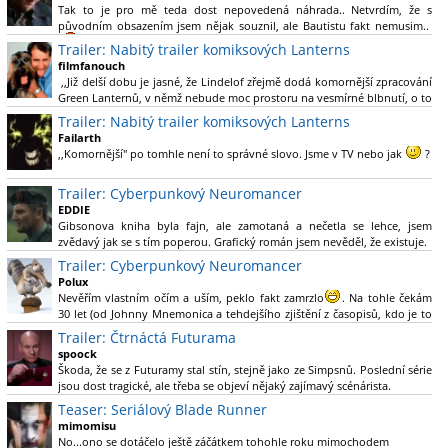
Tak to je pro mě teda dost nepovedená náhrada.. Netvrdím, že s
původním obsazením jsem nějak souznil, ale Bautistu fakt nemusim..
Trailer: Nabitý trailer komiksových Lanterns
filmfanouch
,,Již delší dobu je jasné, že Lindelof zřejmě dodá komornější zpracování
Green Lanternů, v němž nebude moc prostoru na vesmírné blbnutí, o to
více se ovšem bude moci nová adaptace odprostit třeba od filmového
Trailer: Nabitý trailer komiksových Lanterns
Green Lanterna s Ryanem Reynoldsem.´´ Co je na tom
Failarth
nesrozumitelného?
,,Komornější" po tomhle není to správné slovo. Jsme v TV nebo jak
?
Nebál bych se říct, že to vypadá skvěle jak po stránce kvantity materiálu,
Trailer: Cyberpunkový Neuromancer
tak i formou.
EDDIE
Gibsonova kniha byla fajn, ale zamotaná a nečetla se lehce, jsem
Výběr Ulricha Tomsena pro mě velké překvapení a velmi zajímavá volba
zvědavý jak se s tím poperou. Grafický román jsem nevěděl, že existuje.
bravo.
Trailer: Cyberpunkový Neuromancer
Chandler je lepší a lepší s každou novou scénou.
Polux
Komiksy to mají ted´těžké, paradoxně tomu škodí to všechno kolem
Nevěřím vlastním očím a uším, peklo fakt zamrzlo
. Na tohle čekám
(DC nebo MCU to je buřt) , ale nezasloužilo by si to zářez jen kvůli tomu.
30 let (od Johnny Mnemonica a tehdejšího zjištění z časopisů, kdo je to
Držím tomu palce.
Gibson a co je jeho debutová kniha zač), přičemž 25 let (od Matrixu,
Trailer: Čtrnáctá Futurama
který pojem cyberpunk dostal do povědomí i obyčejného diváka a
spoock
nikoliv fanouška žánru) marně doufám, že si po řadě "duchovních
Škoda, že se z Futuramy stal stín, stejně jako ze Simpsnů. Poslední série
nástupců", kteří přišli poté (Ghost In The Shell, Alita: Battle Angel,
jsou dost tragické, ale třeba se objeví nějaký zajímavý scénárista.
Altered Carbon, Blade Runner 2049, Cyberpunk 2077, atd.), někdo
Nedávno začala vycházet nová řada Ricka a Mortyho a já z úžasem zjistil,
Teaser: Seriálový Blade Runner
konečně vzpomene i na bibli cyberpunku, se kterou to všechno začalo.
že se na to dá opět koukat.
Teď už nezbývá nic jiného než se tiše modlit a doufat, že to bude stát za
mimomisu
to
No...ono se dotáčelo ještě záčátkem tohohle roku mimochodem
. Plus kudos za sázku na seriál a nikoliv film, snad tvůrci tu