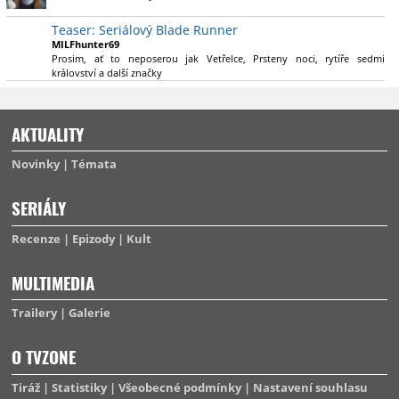
výsadu násobně větší stopáže náležitě využijí.
Teaser: Seriálový Blade Runner
MILFhunter69
Prosim, ať to neposerou jak Vetřelce, Prsteny noci, rytíře sedmi
království a další značky
AKTUALITY
Novinky
Témata
SERIÁLY
Recenze
Epizody
Kult
MULTIMEDIA
Trailery
Galerie
O TVZONE
Tiráž
Statistiky
Všeobecné podmínky
Nastavení souhlasu