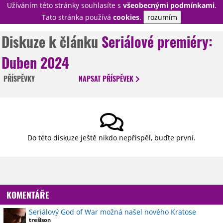
Užíváním této stránky souhlasíte s
všeobecnými podmínkami
.
PŘIHLÁSIT
Tato stránka používá
cookies
.
rozumím
REGISTROVAT
Diskuze k článku
Seriálové premiéry:
Duben 2024
NOVINKY
TÉMATA
PŘÍSPĚVKY
NAPSAT
PŘÍSPĚVEK
RECENZE
EPIZODY
KULT
TRAILERY
GALERIE
DISKUZE
STATISTIKY
TIRÁŽ
Do této diskuze ještě nikdo nepřispěl, buďte první.
KOMENTÁŘE
Seriálový God of War možná našel nového Kratose
trešlson