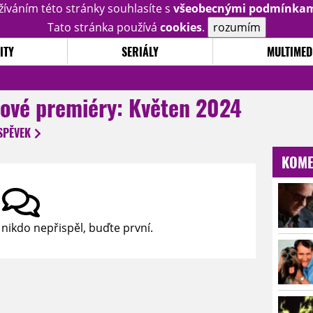
žíváním této stránky souhlasíte s
všeobecnými podmínka
Tato stránka používá
cookies
.
rozumím
ITY
SERIÁLY
MULTIMED
lové premiéry: Květen 2024
SPĚVEK
KOME
 nikdo nepřispěl, buďte první.