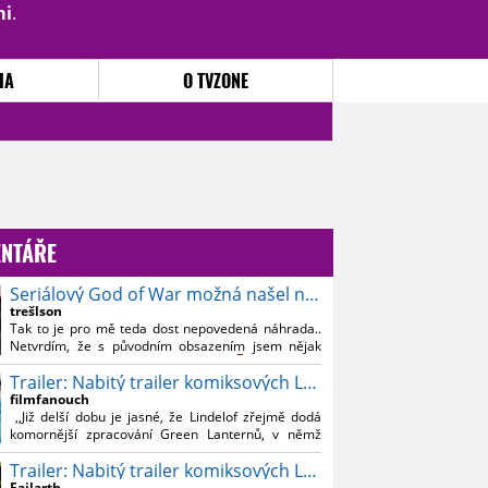
mi
.
PŘIHLÁSIT
|
REGISTROVAT
IA
O TVZONE
NTÁŘE
Seriálový God of War možná našel nového Kratose
trešlson
Tak to je pro mě teda dost nepovedená náhrada..
Netvrdím, že s původním obsazením jsem nějak
souznil, ale Bautistu fakt nemusim..
Trailer: Nabitý trailer komiksových Lanterns
filmfanouch
,,Již delší dobu je jasné, že Lindelof zřejmě dodá
komornější zpracování Green Lanternů, v němž
nebude moc prostoru na vesmírné blbnutí, o to více
Trailer: Nabitý trailer komiksových Lanterns
se ovšem bude moci nová adaptace odprostit třeba
od filmového Green Lanterna s Ryanem
Failarth