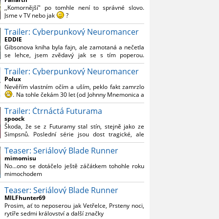
Reynoldsem.´´ Co je na tom nesrozumitelného?
,,Komornější" po tomhle není to správné slovo.
Jsme v TV nebo jak
?
Trailer: Cyberpunkový Neuromancer
Nebál bych se říct, že to vypadá skvěle jak po
stránce kvantity materiálu, tak i formou.
EDDIE
Gibsonova kniha byla fajn, ale zamotaná a nečetla
Výběr Ulricha Tomsena pro mě velké překvapení a
se lehce, jsem zvědavý jak se s tím poperou.
velmi zajímavá volba bravo.
Grafický román jsem nevěděl, že existuje.
Chandler je lepší a lepší s každou novou scénou.
Trailer: Cyberpunkový Neuromancer
Polux
Komiksy to mají ted´těžké, paradoxně tomu škodí
Nevěřím vlastním očím a uším, peklo fakt zamrzlo
to všechno kolem (DC nebo MCU to je buřt) , ale
. Na tohle čekám 30 let (od Johnny Mnemonica a
nezasloužilo by si to zářez jen kvůli tomu. Držím
tehdejšího zjištění z časopisů, kdo je to Gibson a co
tomu palce.
Trailer: Čtrnáctá Futurama
je jeho debutová kniha zač), přičemž 25 let (od
Matrixu, který pojem cyberpunk dostal do
spoock
povědomí i obyčejného diváka a nikoliv fanouška
Škoda, že se z Futuramy stal stín, stejně jako ze
žánru) marně doufám, že si po řadě "duchovních
Simpsnů. Poslední série jsou dost tragické, ale
nástupců", kteří přišli poté (Ghost In The Shell, Alita:
třeba se objeví nějaký zajímavý scénárista.
Battle Angel, Altered Carbon, Blade Runner 2049,
Teaser: Seriálový Blade Runner
Nedávno začala vycházet nová řada Ricka a
Cyberpunk 2077, atd.), někdo konečně vzpomene i
Mortyho a já z úžasem zjistil, že se na to dá opět
mimomisu
na bibli cyberpunku, se kterou to všechno začalo.
koukat.
No...ono se dotáčelo ještě záčátkem tohohle roku
Teď už nezbývá nic jiného než se tiše modlit a
mimochodem
doufat, že to bude stát za to
. Plus kudos za
sázku na seriál a nikoliv film, snad tvůrci tu výsadu
Teaser: Seriálový Blade Runner
násobně větší stopáže náležitě využijí.
MILFhunter69
Prosim, ať to neposerou jak Vetřelce, Prsteny noci,
rytíře sedmi království a další značky