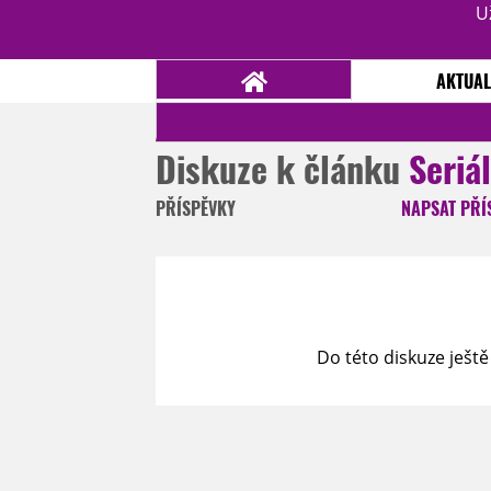
U
AKTUAL
Diskuze k článku
Seriá
NOVINKY
TÉMATA
PŘÍSPĚVKY
NAPSAT
PŘÍ
RECENZE
EPIZODY
KULT
TRAILERY
GALERIE
DISKUZE
STATISTIKY
TIRÁŽ
Do této diskuze ještě