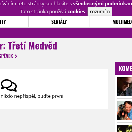
žíváním této stránky souhlasíte s
všeobecnými podmínka
Tato stránka používá
cookies
.
rozumím
ITY
SERIÁLY
MULTIMED
er: Třetí Medvěd
SPĚVEK
KOME
 nikdo nepřispěl, buďte první.