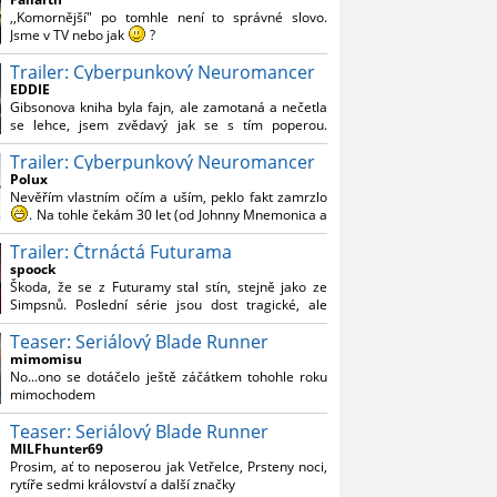
Reynoldsem.´´ Co je na tom nesrozumitelného?
,,Komornější" po tomhle není to správné slovo.
Jsme v TV nebo jak
?
Trailer: Cyberpunkový Neuromancer
Nebál bych se říct, že to vypadá skvěle jak po
stránce kvantity materiálu, tak i formou.
EDDIE
Gibsonova kniha byla fajn, ale zamotaná a nečetla
Výběr Ulricha Tomsena pro mě velké překvapení a
se lehce, jsem zvědavý jak se s tím poperou.
velmi zajímavá volba bravo.
Grafický román jsem nevěděl, že existuje.
Chandler je lepší a lepší s každou novou scénou.
Trailer: Cyberpunkový Neuromancer
Polux
Komiksy to mají ted´těžké, paradoxně tomu škodí
Nevěřím vlastním očím a uším, peklo fakt zamrzlo
to všechno kolem (DC nebo MCU to je buřt) , ale
. Na tohle čekám 30 let (od Johnny Mnemonica a
nezasloužilo by si to zářez jen kvůli tomu. Držím
tehdejšího zjištění z časopisů, kdo je to Gibson a co
tomu palce.
Trailer: Čtrnáctá Futurama
je jeho debutová kniha zač), přičemž 25 let (od
Matrixu, který pojem cyberpunk dostal do
spoock
povědomí i obyčejného diváka a nikoliv fanouška
Škoda, že se z Futuramy stal stín, stejně jako ze
žánru) marně doufám, že si po řadě "duchovních
Simpsnů. Poslední série jsou dost tragické, ale
nástupců", kteří přišli poté (Ghost In The Shell, Alita:
třeba se objeví nějaký zajímavý scénárista.
Battle Angel, Altered Carbon, Blade Runner 2049,
Teaser: Seriálový Blade Runner
Nedávno začala vycházet nová řada Ricka a
Cyberpunk 2077, atd.), někdo konečně vzpomene i
Mortyho a já z úžasem zjistil, že se na to dá opět
mimomisu
na bibli cyberpunku, se kterou to všechno začalo.
koukat.
No...ono se dotáčelo ještě záčátkem tohohle roku
Teď už nezbývá nic jiného než se tiše modlit a
mimochodem
doufat, že to bude stát za to
. Plus kudos za
sázku na seriál a nikoliv film, snad tvůrci tu výsadu
Teaser: Seriálový Blade Runner
násobně větší stopáže náležitě využijí.
MILFhunter69
Prosim, ať to neposerou jak Vetřelce, Prsteny noci,
rytíře sedmi království a další značky