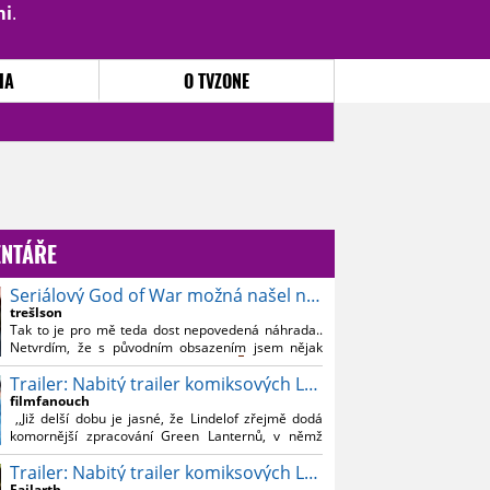
mi
.
PŘIHLÁSIT
|
REGISTROVAT
IA
O TVZONE
NTÁŘE
Seriálový God of War možná našel nového Kratose
trešlson
Tak to je pro mě teda dost nepovedená náhrada..
Netvrdím, že s původním obsazením jsem nějak
souznil, ale Bautistu fakt nemusim..
Trailer: Nabitý trailer komiksových Lanterns
filmfanouch
,,Již delší dobu je jasné, že Lindelof zřejmě dodá
komornější zpracování Green Lanternů, v němž
nebude moc prostoru na vesmírné blbnutí, o to více
Trailer: Nabitý trailer komiksových Lanterns
se ovšem bude moci nová adaptace odprostit třeba
od filmového Green Lanterna s Ryanem
Failarth