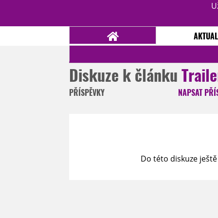
U
AKTUAL
Diskuze k článku
Trail
NOVINKY
TÉMATA
PŘÍSPĚVKY
NAPSAT
PŘÍ
RECENZE
EPIZODY
KULT
TRAILERY
GALERIE
DISKUZE
STATISTIKY
TIRÁŽ
Do této diskuze ještě