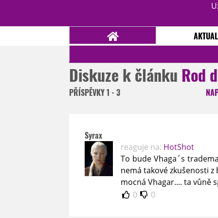
U
AKTUAL
Diskuze k článku
Rod d
NOVINKY
TÉMATA
PŘÍSPĚVKY
1 - 3
NA
RECENZE
EPIZODY
KULT
TRAILERY
GALERIE
Syrax
DISKUZE
STATISTIKY
TIRÁŽ
reaguje na:
HotShot
To bude Vhaga´s tradema
nemá takové zkušenosti z 
mocná Vhagar.... ta vůně sp
0
0