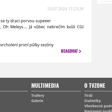
12.07.2024 17:23:28
 se ty draci porvou supeeer
, Oh Meleys.... Já vůbec nebrečím kvůli CGI
vrcholení první půlky sezóny
REAGOVAT
MULTIMEDIA
O TVZONE
Trailery
Tiráž
Galerie
Statistiky
Všeobecné pod
Nastavení souh