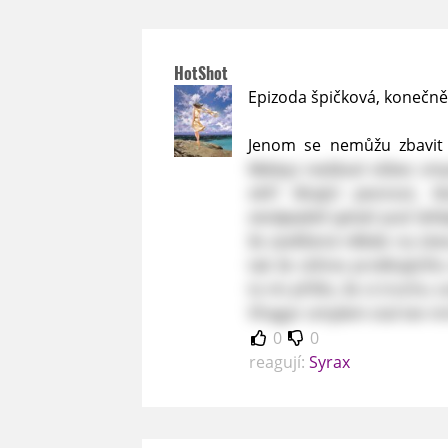
HotShot
Epizoda špičková, konečně 
Jenom se nemůžu zbavit
Meleys nedával vůbec sm
obří létající pevnost, k
nenápadně vytratí
pod lehk
že zavěšená někde na útes
tak že stihne prolétajícíh
to mi přišlo, že si trochu 
Vhagar omylem stal ten mr
0
0
reagují:
Syrax