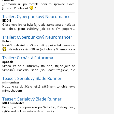
Reynoldsem.´´ Co je na tom nesrozumitelného?
,,Komornější" po tomhle není to správné slovo.
Jsme v TV nebo jak
?
Trailer: Cyberpunkový Neuromancer
Nebál bych se říct, že to vypadá skvěle jak po
stránce kvantity materiálu, tak i formou.
EDDIE
Gibsonova kniha byla fajn, ale zamotaná a nečetla
Výběr Ulricha Tomsena pro mě velké překvapení a
se lehce, jsem zvědavý jak se s tím poperou.
velmi zajímavá volba bravo.
Grafický román jsem nevěděl, že existuje.
Chandler je lepší a lepší s každou novou scénou.
Trailer: Cyberpunkový Neuromancer
Polux
Komiksy to mají ted´těžké, paradoxně tomu škodí
Nevěřím vlastním očím a uším, peklo fakt zamrzlo
to všechno kolem (DC nebo MCU to je buřt) , ale
. Na tohle čekám 30 let (od Johnny Mnemonica a
nezasloužilo by si to zářez jen kvůli tomu. Držím
tehdejšího zjištění z časopisů, kdo je to Gibson a co
tomu palce.
Trailer: Čtrnáctá Futurama
je jeho debutová kniha zač), přičemž 25 let (od
Matrixu, který pojem cyberpunk dostal do
spoock
povědomí i obyčejného diváka a nikoliv fanouška
Škoda, že se z Futuramy stal stín, stejně jako ze
žánru) marně doufám, že si po řadě "duchovních
Simpsnů. Poslední série jsou dost tragické, ale
nástupců", kteří přišli poté (Ghost In The Shell, Alita:
třeba se objeví nějaký zajímavý scénárista.
Battle Angel, Altered Carbon, Blade Runner 2049,
Teaser: Seriálový Blade Runner
Nedávno začala vycházet nová řada Ricka a
Cyberpunk 2077, atd.), někdo konečně vzpomene i
Mortyho a já z úžasem zjistil, že se na to dá opět
mimomisu
na bibli cyberpunku, se kterou to všechno začalo.
koukat.
No...ono se dotáčelo ještě záčátkem tohohle roku
Teď už nezbývá nic jiného než se tiše modlit a
mimochodem
doufat, že to bude stát za to
. Plus kudos za
sázku na seriál a nikoliv film, snad tvůrci tu výsadu
Teaser: Seriálový Blade Runner
násobně větší stopáže náležitě využijí.
MILFhunter69
Prosim, ať to neposerou jak Vetřelce, Prsteny noci,
rytíře sedmi království a další značky