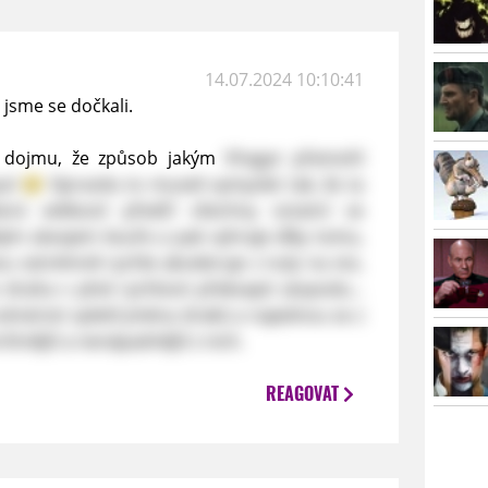
14.07.2024 10:10:41
jsme se dočkali.
 dojmu, že způsob jakým
Vhagar přemohl
ysl
Opravdu to museli vymyslet tak, že ta
terá velikostí předčí všechny ostatní se
ým závojem kouře a pak vyhraje díky tomu,
u extrémně rychle akceleruje z nuly na sto,
o draha v plné rychlosti překvapit zespodu...
scénáristi spletli jména draků a najednou se z
štnější a nenápadnější z nich.
REAGOVAT