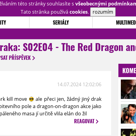
žíváním této stránky souhlasíte s
všeobecnými podmínka
Tato stránka používá
cookies
.
rozumím
ITY
SERIÁLY
MULTIMED
raka: S02E04 - The Red Dragon an
PSAT
PŘÍSPĚVEK
KOME
14.07.2024 12:02:06
rk kill move
ale přeci jen, žádný jiný drak
bitevního pole a dragon-on-dragon akce jako
áleného masa jí určitě vlila elán do žil
REAGOVAT