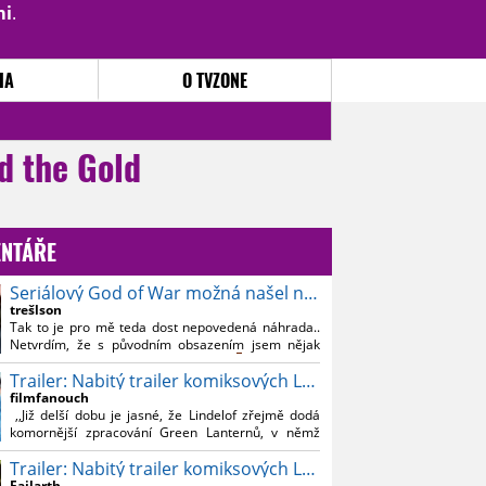
mi
.
PŘIHLÁSIT
|
REGISTROVAT
IA
O TVZONE
d the Gold
NTÁŘE
Seriálový God of War možná našel nového Kratose
trešlson
Tak to je pro mě teda dost nepovedená náhrada..
Netvrdím, že s původním obsazením jsem nějak
souznil, ale Bautistu fakt nemusim..
Trailer: Nabitý trailer komiksových Lanterns
filmfanouch
,,Již delší dobu je jasné, že Lindelof zřejmě dodá
komornější zpracování Green Lanternů, v němž
nebude moc prostoru na vesmírné blbnutí, o to více
Trailer: Nabitý trailer komiksových Lanterns
se ovšem bude moci nová adaptace odprostit třeba
od filmového Green Lanterna s Ryanem
Failarth