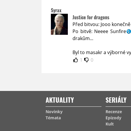
Syrax
Justice for dragons
Před bitvou: Jooo konečně
Po bitvě: Neeee Sunfire
drakům...
Byl to masakr a výborné vy
1
0
AKTUALITY
SERIÁLY
Novinky
Recenze
Témata
Epizody
Kult