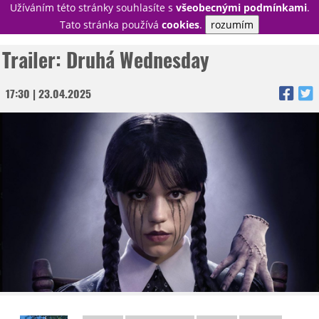
Užíváním této stránky souhlasíte s
všeobecnými podmínkami
.
PŘIHLÁSIT
Tato stránka používá
cookies
.
rozumím
REGISTROVAT
Trailer: Druhá Wednesday
17:30 | 23.04.2025
NOVINKY
TÉMATA
RECENZE
EPIZODY
KULT
TRAILERY
GALERIE
DISKUZE
STATISTIKY
TIRÁŽ