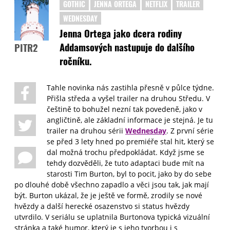
GOTHIC
JENNA ORTEGA
NETFLIX
TRAILER
WEDNESDAY
Jenna Ortega jako dcera rodiny
Addamsových nastupuje do dalšího
PITR2
ročníku.
Tahle novinka nás zastihla přesně v půlce týdne.
Přišla středa a vyšel trailer na druhou Středu. V
češtině to bohužel nezní tak povedeně, jako v
angličtině, ale základní informace je stejná. Je tu
trailer na druhou sérii
Wednesday
. Z první série
se před 3 lety hned po premiéře stal hit, který se
dal možná trochu předpokládat. Když jsme se
tehdy dozvěděli, že tuto adaptaci bude mít na
starosti Tim Burton, byl to pocit, jako by do sebe
po dlouhé době všechno zapadlo a věci jsou tak, jak mají
být. Burton ukázal, že je ještě ve formě, zrodily se nové
hvězdy a další herecké osazenstvo si status hvězdy
utvrdilo. V seriálu se uplatnila Burtonova typická vizuální
stránka a také humor, který je s jeho tvorbou i s