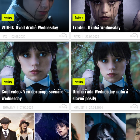
Novinky
Trailery
VIDEO: Úvod druhé Wednesday
Trailer: Druhá Wednesday
0
0
JAX
|
02.06.2025
PITR2
|
23.04.2025
Novinky
Novinky
Cool video: Věc doručuje scénáře
Druhá řada Wednesday nabírá
Wednesday
slavné posily
0
0
TOMASMY
|
07.05.2024
KRAUSET
|
24.04.2024