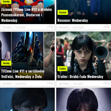
Novinky
Záznam TVZone Live #12 o druhém
Recenze
Peacemakerovi, Dexterovi i
Wednesday
Recenze: Wednesday
0
0
SPOONER
|
15.10.2025
RAVENOUS
|
04.09.2025
Novinky
Trailery
TVZone Live #11 o seriálovém
Vetřelci, Wednesday a Živlu
Trailer: Druhá řada Wednesday
0
0
SPOONER
|
24.08.2025
SAM.VIMES
|
11.07.2025