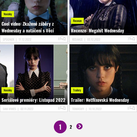
Novinky
Recenze
Cool video: Zkažené záběry z
Wednesday a natáčení s Věcí
Recenze: Megahit Wednesday
0
7
SPOONER
|
11.12.2022
REDAKCE
|
05.12.2022
Novinky
Trailery
Seriálové premiéry: Listopad 2022
Trailer: Netflixovská Wednesday
0
0
SAM.VIMES
|
02.11.2022
TOMASMY
|
10.10.2022
1
2