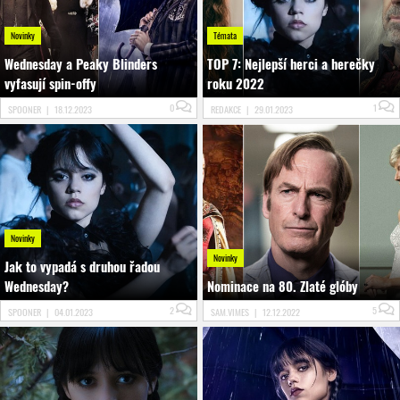
Novinky
Témata
Wednesday a Peaky Blinders
TOP 7: Nejlepší herci a herečky
vyfasují spin-offy
roku 2022
0
1
SPOONER
|
18.12.2023
REDAKCE
|
29.01.2023
Novinky
Novinky
Jak to vypadá s druhou řadou
Wednesday?
Nominace na 80. Zlaté glóby
2
5
SPOONER
|
04.01.2023
SAM.VIMES
|
12.12.2022