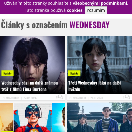
Užíváním této stránky souhlasíte s
všeobecnými podmínkami
.
PŘIHLÁSIT
Tato stránka používá
cookies
.
rozumím
REGISTROVAT
Články s označením
WEDNESDAY
NOVINKY
TÉMATA
RECENZE
EPIZODY
KULT
TRAILERY
GALERIE
DISKUZE
STATISTIKY
TIRÁŽ
Novinky
Novinky
Wednesday sází na další známou
Třetí Wednesday láká na další
tvář z filmů Tima Burtona
hvězdu
0
0
FILMFANOUCH
|
23.02.2026
FILMFANOUCH
|
26.11.2025