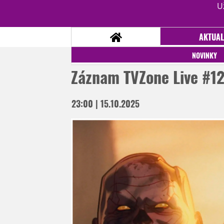
U
AKTUAL
NOVINKY
Záznam TVZone Live #1
NOVINKY
23:00 | 15.10.2025
TÉMATA
RECENZE
EPIZODY
KULT
TRAILERY
GALERIE
DISKUZE
STATISTIKY
TIRÁŽ