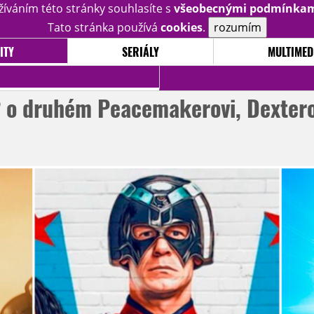
žíváním této stránky souhlasíte s
všeobecnými podmínka
Tato stránka používá
cookies
.
rozumím
ITY
SERIÁLY
MULTIMED
2 o druhém Peacemakerovi, Dextero