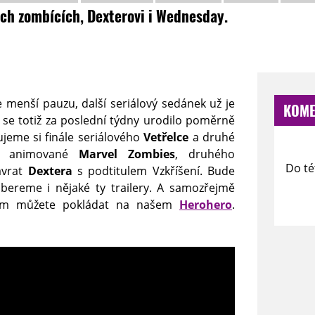
ch zombících, Dexterovi i Wednesday.
e menší pauzu, další seriálový sedánek už je
KOME
se totiž za poslední týdny urodilo poměrně
ujeme si finále seriálového
Vetřelce
a druhé
a animované
Marvel Zombies
, druhého
Do té
návrat
Dextera
s podtitulem Vzkříšení. Bude
bereme i nějaké ty trailery. A samozřejmě
nám můžete pokládat na našem
Herohero
.