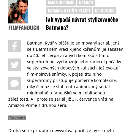
AMAZON PRIME
BATMAN
BATMAN: RYTÍŘ V PLÁŠTI
DC COMICS
Jak vypadá návrat stylizovaného
Batmana?
FILMFANOUCH
Batman: Rytíř v plášti je animovaný seriál, jenž
se s Batmanem vrací k jeho kořenům. Je zasazen
do 40. let, čerpá z raných komiksů s tímto
superhrdinou, vyobrazuje jeho kariérní počátky
ve stylizovaných dobových kulisách, jež evokují
film-noirové snímky. K pojetí titulního
superhrdiny přistupuje poměrně komplexně,
díky čemuž se stal tento animovaný seriál
minimálně u fanoušků velmi oblíbenou
záležitostí. A i proto se seriál již 31. července vrátí na
Amazon Prime s druhou sérií.
[
[reklama
Druhá série prozatím nevyvolává pocit, že by se mělo