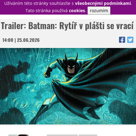
Užíváním této stránky souhlasíte s
všeobecnými podmínkami
.
PŘIHLÁSIT
Tato stránka používá
cookies
.
rozumím
REGISTROVAT
Trailer: Batman: Rytíř v plášti se vrací
14:00 | 25.06.2026
NOVINKY
TÉMATA
RECENZE
EPIZODY
KULT
TRAILERY
GALERIE
DISKUZE
STATISTIKY
TIRÁŽ