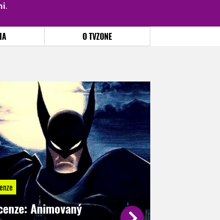
mi
.
PŘIHLÁSIT
|
REGISTROVAT
IA
O TVZONE
enze
cenze: Animovaný