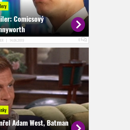
lery
ailer: Comicsový
nnyworth
0
NER
|
14.06.2019
inky
mřel Adam West, Batman