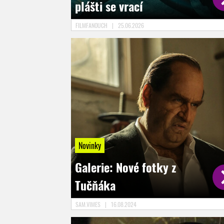
plášti se vrací
FILMFANOUCH
|
25.06.2026
Novinky
Galerie: Nové fotky z
Tučňáka
SAM.VIMES
|
16.08.2024