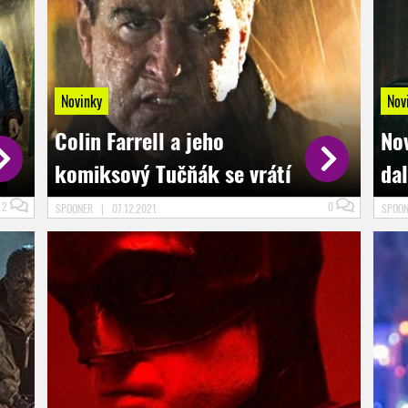
Novinky
Nov
Colin Farrell a jeho
No
komiksový Tučňák se vrátí
dal
2
0
SPOONER
|
07.12.2021
SPOO