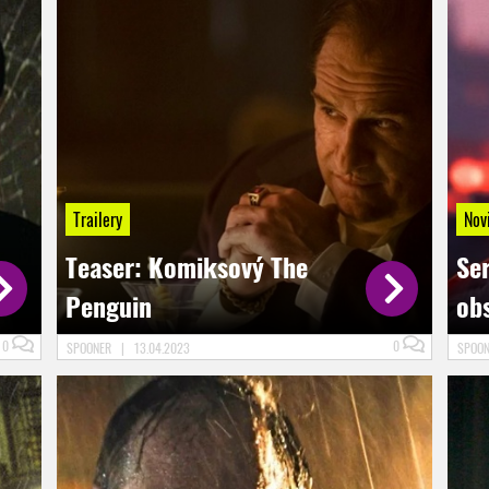
Trailery
Nov
Teaser: Komiksový The
Se
Penguin
ob
0
0
SPOONER
|
13.04.2023
SPOO