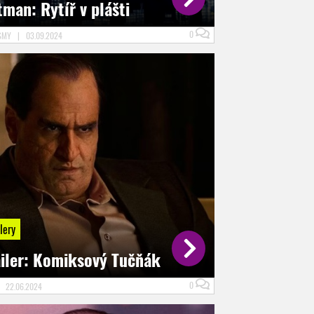
man: Rytíř v plášti
0
SMY
|
03.09.2024
lery
ailer: Komiksový Tučňák
0
|
22.06.2024