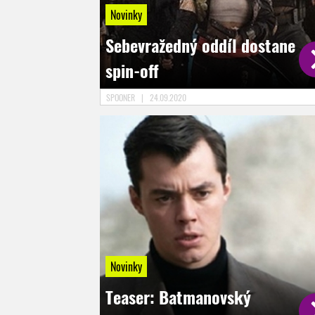
Novinky
Sebevražedný oddíl dostane
spin-off
SPOONER
|
24.09.2020
Novinky
Teaser: Batmanovský