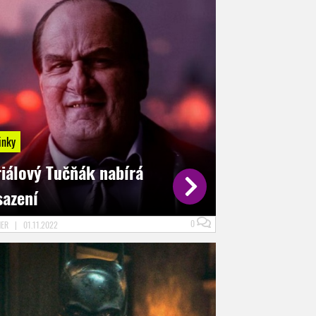
inky
riálový Tučňák nabírá
sazení
0
NER
|
01.11.2022