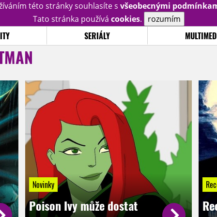
žíváním této stránky souhlasíte s
všeobecnými podmínka
Tato stránka používá
cookies
.
rozumím
ITY
SERIÁLY
MULTIMED
TMAN
Novinky
Rec
Poison Ivy může dostat
Re