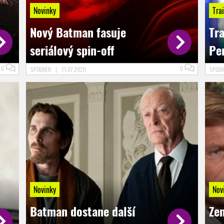
Novinky
Trai
Nový Batman fasuje
Tr
seriálový spin-off
Pe
0
0
SPOONER
|
11.07.2020
SPOO
Novinky
Nov
Batman dostane další
Ze