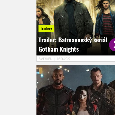
Trailery
Trailer: Batmanovský seriál
Gotham Knights
SAM.VIMES
|
02.06.2022