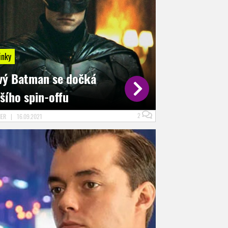
inky
vý Batman se dočká
šího spin-offu
2
NER
|
16.09.2021