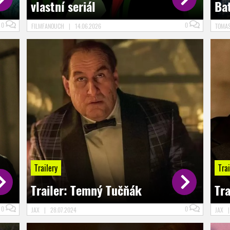
vlastní seriál
Bat
0
0
FILMFANOUCH
|
14.06.2026
TOMA
Trailery
Trai
Trailer: Temný Tučňák
Tr
0
0
JAX
|
28.07.2024
JAX