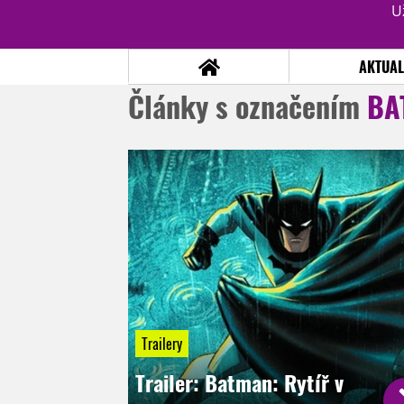
U
AKTUAL
Články s označením
BA
NOVINKY
TÉMATA
RECENZE
EPIZODY
KULT
TRAILERY
GALERIE
DISKUZE
STATISTIKY
TIRÁŽ
Trailery
Trailer: Batman: Rytíř v