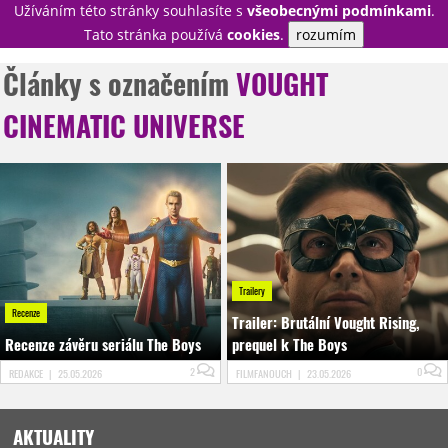
Užíváním této stránky souhlasíte s
všeobecnými podmínkami
.
PŘIHLÁSIT
Tato stránka používá
cookies
.
rozumím
REGISTROVAT
Články s označením
VOUGHT
CINEMATIC UNIVERSE
NOVINKY
TÉMATA
RECENZE
EPIZODY
KULT
TRAILERY
GALERIE
DISKUZE
STATISTIKY
TIRÁŽ
Trailery
Recenze
Trailer: Brutální Vought Rising,
Recenze závěru seriálu The Boys
prequel k The Boys
2
0
REDAKCE
|
25.05.2026
FILMFANOUCH
|
23.05.2026
AKTUALITY