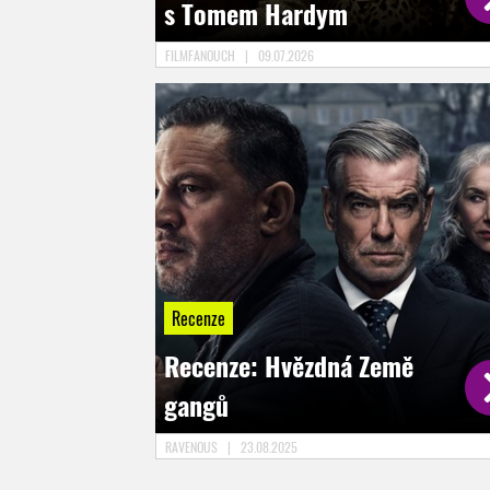
s Tomem Hardym
FILMFANOUCH
|
09.07.2026
Recenze
Recenze: Hvězdná Země
gangů
RAVENOUS
|
23.08.2025