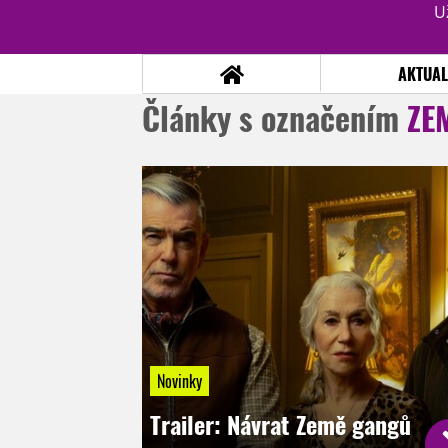
U
AKTUAL
Články s označením
ZE
NOVINKY
TÉMATA
RECENZE
EPIZODY
KULT
TRAILERY
GALERIE
DISKUZE
STATISTIKY
TIRÁŽ
Novinky
Trailer: Návrat Země gangů