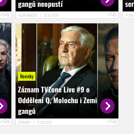
gangů neopustí
se
0
0
FILMFANOUCH
|
02.07.2026
FILM
Novinky
Záznam TVZone Live #9 o
Oddělení Q, Molochu i Zemi
gangů
0
0
SPOONER
|
11.06.2025