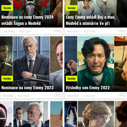
Novinky
Novinky
Nominace na ceny Emmy 2024
Ceny Emmy ovládl Boj o moc,
ovládli Šógun a Medvěd
Medvěd a minisérie Ve při
0
0
SAM.VIMES
|
18.07.2024
SAM.VIMES
|
16.01.2024
Novinky
Novinky
Nominace na ceny Emmy 2023
Výsledky cen Emmy 2022
2
3
SPOONER
|
13.07.2023
SAM.VIMES
|
13.09.2022