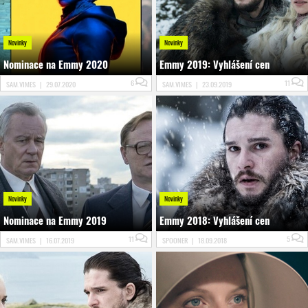
Novinky
Novinky
Nominace na Emmy 2020
Emmy 2019: Vyhlášení cen
6
11
SAM.VIMES
|
29.07.2020
SAM.VIMES
|
23.09.2019
Novinky
Novinky
Nominace na Emmy 2019
Emmy 2018: Vyhlášení cen
11
5
SAM.VIMES
|
16.07.2019
SPOONER
|
18.09.2018