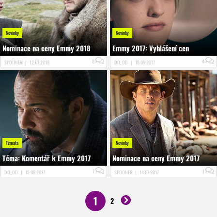
Novinky
Novinky
Nominace na ceny Emmy 2018
Emmy 2017: Vyhlášení cen
8
4
SPOONER
|
12.07.2018
DO_OD
|
18.09.2017
Témata
Novinky
Téma: Komentář k Emmy 2017
Nominace na ceny Emmy 2017
7
1
DO_OD
|
15.09.2017
SPOONER
|
14.07.2017
1
2