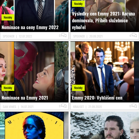
Novinky
Výsledky cen Emmy 2021: Koruna
Novinky
dominovala, Příběh služebnice
Nominace na ceny Emmy 2022
vyhořel
0
4
SPOONER
|
12.07.2022
SPOONER
|
20.09.2021
Novinky
Novinky
Nominace na Emmy 2021
Emmy 2020: Vyhlášení cen
0
0
SAM.VIMES
|
14.07.2021
KRAUSET
|
21.09.2020