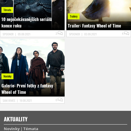
Témata
Trailery
10 nejočekávanějších seriálů
konce roku
Trailer: Fantasy Wheel of Time
3
4
SPOONER
|
05.09.2021
SPOONER
|
03.09.2021
Novinky
Galerie: První fotky z fantasy
Wheel of Time
0
SAM.VIMES
|
19.08.2021
AKTUALITY
Novinky
Témata