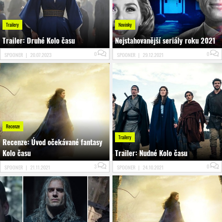
Trailery
Novinky
Trailer: Druhé Kolo času
Nejstahovanější seriály roku 2021
0
0
SPOONER
|
20.07.2023
SPOONER
|
29.12.2021
Recenze
Trailery
Recenze: Úvod očekávané fantasy
Kolo času
Trailer: Nudné Kolo času
3
0
SPOONER
|
21.11.2021
SPOONER
|
24.10.2021