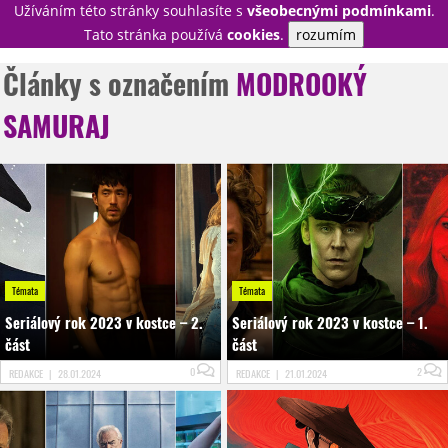
Užíváním této stránky souhlasíte s
všeobecnými podmínkami
.
PŘIHLÁSIT
Tato stránka používá
cookies
.
rozumím
REGISTROVAT
Články s označením
MODROOKÝ
SAMURAJ
NOVINKY
TÉMATA
RECENZE
EPIZODY
KULT
TRAILERY
GALERIE
DISKUZE
STATISTIKY
TIRÁŽ
Témata
Témata
Seriálový rok 2023 v kostce – 2.
Seriálový rok 2023 v kostce – 1.
část
část
0
2
REDAKCE
|
28.01.2024
REDAKCE
|
21.01.2024