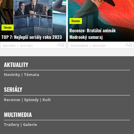
Recenze
Témata
Recenze: Brutální animák
TOP 7: Nejlepší seriály roku 2023
Modrooký samuraj
3
1
SAM.VIMES
|
07.01.2024
DIEGO.DORLAN
|
06.01.2024
AKTUALITY
Novinky
Témata
SERIÁLY
Recenze
Epizody
Kult
MULTIMEDIA
Trailery
Galerie