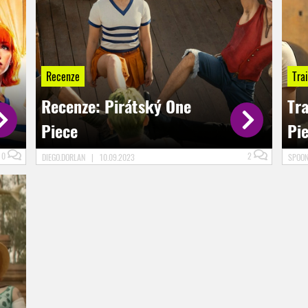
Recenze
Trai
Recenze: Pirátský One
Tr
Piece
Pi
0
2
DIEGO.DORLAN
|
10.09.2023
SPOO