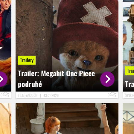
Trailery
Trai
Trailer: Megahit One Piece
podruhé
Tra
0
0
FILMFANOUCH
|
13.01.2026
SPOO