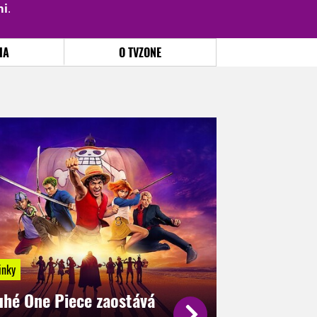
mi
.
PŘIHLÁSIT
|
REGISTROVAT
IA
O TVZONE
inky
uhé One Piece zaostává