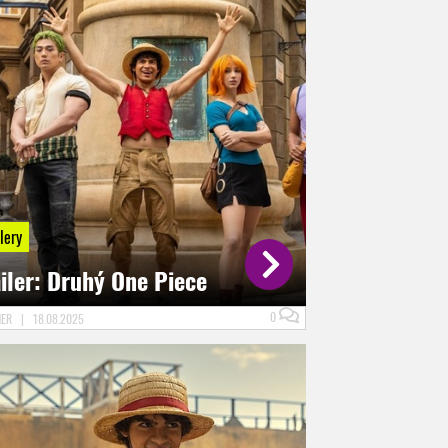
lery
iler: Druhý One Piece
0
NER
|
18.08.2025