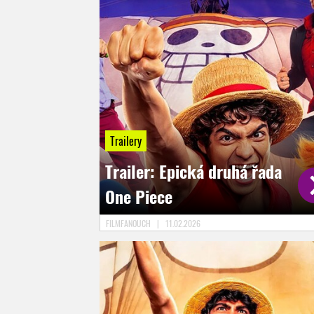
Trailery
Trailer: Epická druhá řada
One Piece
FILMFANOUCH
|
11.02.2026