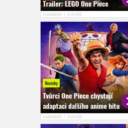
Trailer: LEGO One Piece
FILMFANOUCH
|
21.07.2026
Novinky
Tvůrci One Piece chystají
adaptaci dalšího anime hitu
FILMFANOUCH
|
14.03.2026