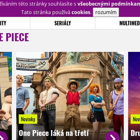
žíváním této stránky souhlasíte s
všeobecnými podmínka
Tato stránka používá
cookies
.
rozumím
ITY
SERIÁLY
MULTIMED
E PIECE
Novinky
Nov
One Piece láká na třetí
Dr