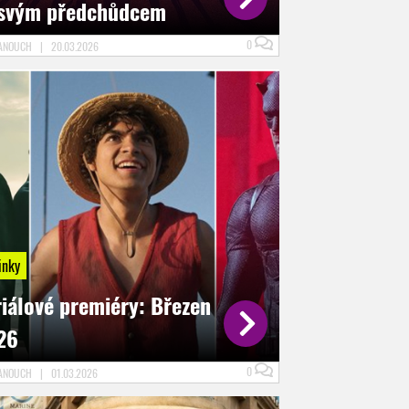
 svým předchůdcem
0
FANOUCH
|
20.03.2026
inky
riálové premiéry: Březen
26
0
FANOUCH
|
01.03.2026