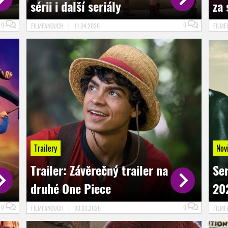
sérii i další seriály
za
0
0
FILMFANOUCH
|
11.04.2026
FILM
Trailery
Nov
Trailer: Závěrečný trailer na
Se
druhé One Piece
20
0
0
FILMFANOUCH
|
03.03.2026
FILM