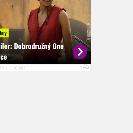
lery
ailer: Dobrodružný One
ece
1
NER
|
30.08.2023