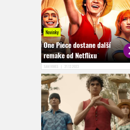
Novinky
One Piece dostane další
remake od Netflixu
SAM.VIMES
|
21.12.2023