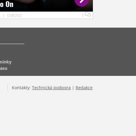
Go On
2
A
|
12.08.2012
mínky
lasu
Kontakty:
Technická podpora
|
Redakce