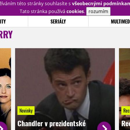
žíváním této stránky souhlasíte s
všeobecnými podmínka
Tato stránka používá
cookies
.
rozumím
ITY
SERIÁLY
MULTIMED
RRY
Novinky
Rec
Chandler v prezidentské
Re