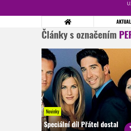
U
AKTUAL
Články s označením
PE
NOVINKY
TÉMATA
RECENZE
EPIZODY
KULT
TRAILERY
GALERIE
DISKUZE
STATISTIKY
TIRÁŽ
Novinky
Speciální díl Přátel dostal