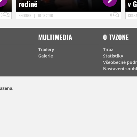
rodině
v 
0
0
SPOONER
|
16.03.2016
KRAS
MULTIMEDIA
O TVZONE
Trailery
Tiráž
Galerie
Statistiky
Všeobecné pod
Nastavení souh
azena.