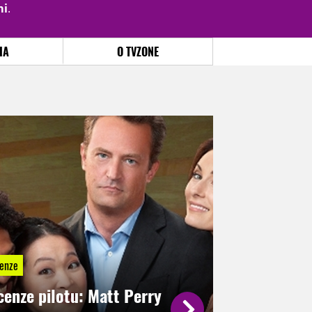
mi
.
PŘIHLÁSIT
|
REGISTROVAT
IA
O TVZONE
enze
cenze pilotu: Matt Perry