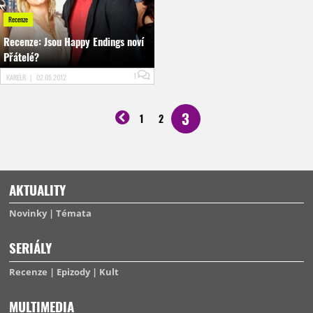
Recenze
Recenze: Jsou Happy Endings noví
Přátelé?
1
KARELR
|
02.05.2012
3
1
2
AKTUALITY
Novinky
Témata
SERIÁLY
Recenze
Epizody
Kult
MULTIMEDIA