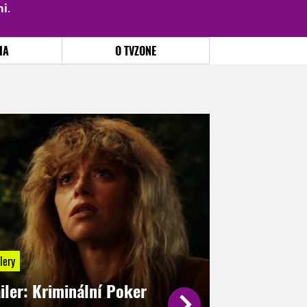
mi
.
PŘIHLÁSIT
|
REGISTROVAT
IA
O TVZONE
lery
iler: Kriminální Poker