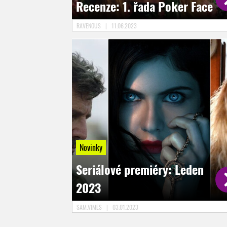
Recenze: 1. řada Poker Face
RAVENOUS
|
11.06.2023
Novinky
Seriálové premiéry: Leden
2023
SAM.VIMES
|
03.01.2023