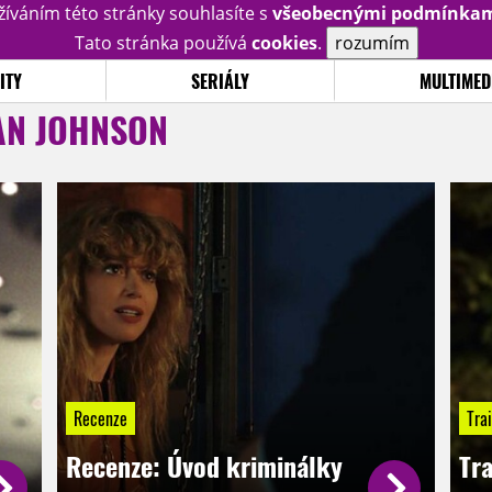
žíváním této stránky souhlasíte s
všeobecnými podmínka
Tato stránka používá
cookies
.
rozumím
ITY
SERIÁLY
MULTIMED
AN JOHNSON
Recenze
Trai
Recenze: Úvod kriminálky
Tra