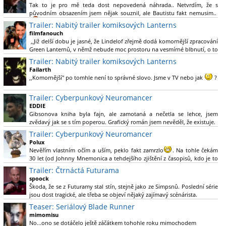
Tak to je pro mě teda dost nepovedená náhrada.. Netvrdím, že s
původním obsazením jsem nějak souznil, ale Bautistu fakt nemusim..
Trailer: Nabitý trailer komiksových Lanterns
filmfanouch
,,Již delší dobu je jasné, že Lindelof zřejmě dodá komornější zpracování
Green Lanternů, v němž nebude moc prostoru na vesmírné blbnutí, o to
více se ovšem bude moci nová adaptace odprostit třeba od filmového
Trailer: Nabitý trailer komiksových Lanterns
Green Lanterna s Ryanem Reynoldsem.´´ Co je na tom
Failarth
nesrozumitelného?
,,Komornější" po tomhle není to správné slovo. Jsme v TV nebo jak
?
Nebál bych se říct, že to vypadá skvěle jak po stránce kvantity materiálu,
Trailer: Cyberpunkový Neuromancer
tak i formou.
EDDIE
Gibsonova kniha byla fajn, ale zamotaná a nečetla se lehce, jsem
Výběr Ulricha Tomsena pro mě velké překvapení a velmi zajímavá volba
zvědavý jak se s tím poperou. Grafický román jsem nevěděl, že existuje.
bravo.
Trailer: Cyberpunkový Neuromancer
Chandler je lepší a lepší s každou novou scénou.
Polux
Komiksy to mají ted´těžké, paradoxně tomu škodí to všechno kolem
Nevěřím vlastním očím a uším, peklo fakt zamrzlo
. Na tohle čekám
(DC nebo MCU to je buřt) , ale nezasloužilo by si to zářez jen kvůli tomu.
30 let (od Johnny Mnemonica a tehdejšího zjištění z časopisů, kdo je to
Držím tomu palce.
Gibson a co je jeho debutová kniha zač), přičemž 25 let (od Matrixu,
Trailer: Čtrnáctá Futurama
který pojem cyberpunk dostal do povědomí i obyčejného diváka a
spoock
nikoliv fanouška žánru) marně doufám, že si po řadě "duchovních
Škoda, že se z Futuramy stal stín, stejně jako ze Simpsnů. Poslední série
nástupců", kteří přišli poté (Ghost In The Shell, Alita: Battle Angel,
jsou dost tragické, ale třeba se objeví nějaký zajímavý scénárista.
Altered Carbon, Blade Runner 2049, Cyberpunk 2077, atd.), někdo
Nedávno začala vycházet nová řada Ricka a Mortyho a já z úžasem zjistil,
Teaser: Seriálový Blade Runner
konečně vzpomene i na bibli cyberpunku, se kterou to všechno začalo.
že se na to dá opět koukat.
Teď už nezbývá nic jiného než se tiše modlit a doufat, že to bude stát za
mimomisu
to
No...ono se dotáčelo ještě záčátkem tohohle roku mimochodem
. Plus kudos za sázku na seriál a nikoliv film, snad tvůrci tu