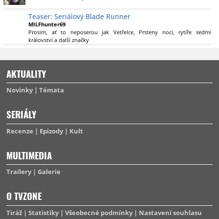
výsadu násobně větší stopáže náležitě využijí.
Teaser: Seriálový Blade Runner
MILFhunter69
Prosim, ať to neposerou jak Vetřelce, Prsteny noci, rytíře sedmi
království a další značky
AKTUALITY
Novinky
Témata
SERIÁLY
Recenze
Epizody
Kult
MULTIMEDIA
Trailery
Galerie
O TVZONE
Tiráž
Statistiky
Všeobecné podmínky
Nastavení souhlasu