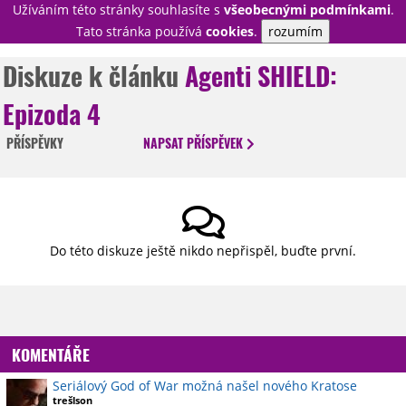
Užíváním této stránky souhlasíte s
všeobecnými podmínkami
.
PŘIHLÁSIT
Tato stránka používá
cookies
.
rozumím
REGISTROVAT
Diskuze k článku
Agenti SHIELD:
Epizoda 4
NOVINKY
TÉMATA
PŘÍSPĚVKY
NAPSAT
PŘÍSPĚVEK
RECENZE
EPIZODY
KULT
TRAILERY
GALERIE
DISKUZE
STATISTIKY
TIRÁŽ
Do této diskuze ještě nikdo nepřispěl, buďte první.
KOMENTÁŘE
Seriálový God of War možná našel nového Kratose
trešlson