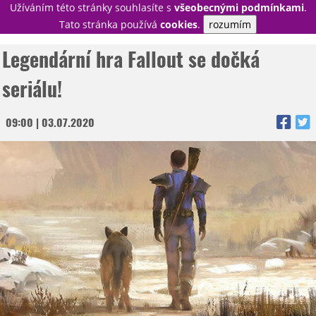
Užíváním této stránky souhlasíte s
všeobecnými podmínkami
.
PŘIHLÁSIT
Tato stránka používá
cookies
.
rozumím
REGISTROVAT
Legendární hra Fallout se dočká
seriálu!
NOVINKY
09:00 | 03.07.2020
TÉMATA
RECENZE
EPIZODY
KULT
TRAILERY
GALERIE
DISKUZE
STATISTIKY
TIRÁŽ