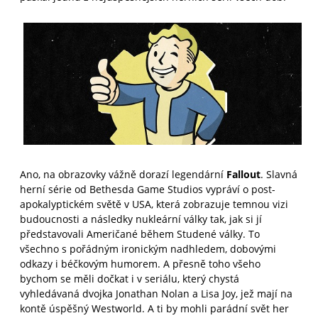
Ano, na obrazovky vážně dorazí legendární
Fallout
. Slavná
herní série od Bethesda Game Studios vypráví o post-
apokalyptickém světě v USA, která zobrazuje temnou vizi
budoucnosti a následky nukleární války tak, jak si jí
představovali Američané během Studené války. To
všechno s pořádným ironickým nadhledem, dobovými
odkazy i béčkovým humorem. A přesně toho všeho
bychom se měli dočkat i v seriálu, který chystá
vyhledávaná dvojka Jonathan Nolan a Lisa Joy, jež mají na
kontě úspěšný Westworld. A ti by mohli parádní svět her