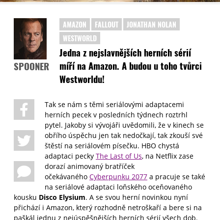
AMAZON
FALLOUT
JONATHAN NOLAN
WESTWORLD
Jedna z nejslavnějších herních sérií
míří na Amazon. A budou u toho tvůrci
SPOONER
Westworldu!
Tak se nám s těmi seriálovými adaptacemi
herních pecek v posledních týdnech roztrhl
pytel. Jakoby si vývojáři uvědomili, že v kinech se
obřího úspěchu jen tak nedočkají, tak zkouší své
štěstí na seriálovém písečku. HBO chystá
adaptaci pecky
The Last of Us
, na Netflix zase
dorazí animovaný bratříček
očekávaného
Cyberpunku 2077
a pracuje se také
na seriálové adaptaci loňského oceňovaného
kousku
Disco Elysium
. A se svou herní novinkou nyní
přichází i Amazon, který rozhodně netroškaří a bere si na
paškál jednu z nejúspěšnějších herních sérií všech dob.