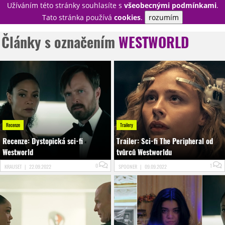
Užíváním této stránky souhlasíte s
všeobecnými podmínkami
.
PŘIHLÁSIT
Tato stránka používá
cookies
.
rozumím
REGISTROVAT
Články s označením
WESTWORLD
NOVINKY
TÉMATA
RECENZE
EPIZODY
KULT
TRAILERY
GALERIE
DISKUZE
STATISTIKY
TIRÁŽ
Recenze
Trailery
Recenze: Dystopická sci-fi
Trailer: Sci-fi The Peripheral od
Westworld
tvůrců Westworldu
0
1
KRAUSET
|
22.09.2022
SPOONER
|
09.09.2022