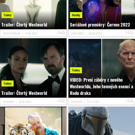
Trailery
Novinky
Trailer: Čtvrtý Westworld
Seriálové premiéry: Červen 2022
0
0
DIEGO.DORLAN
|
17.06.2022
SAM.VIMES
|
06.06.2022
Trailery
VIDEO: První záběry z nového
Trailery
Westworldu, Jeho temných esencí a
Trailer: Čtvrtý Westworld
Rodu draka
2
1
SPOONER
|
10.05.2022
SPOONER
|
23.12.2021