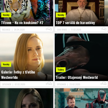
Novinky
Novinky
TVzone - Na co koukáme? #2
TOP 7 seriálů do karantény
0
1
REDAKCE
|
26.04.2020
SAM.VIMES
|
11.03.2020
Novinky
Trailery
Galerie: Fotky z třetího
Westworldu
Trailer: Utajovaný Westworld
0
0
SPOONER
|
07.03.2020
SPOONER
|
23.02.2020