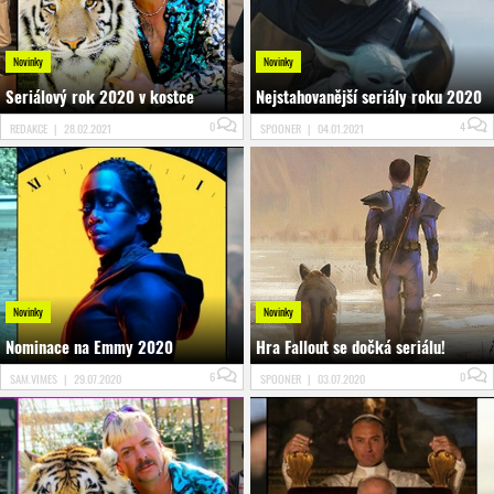
Novinky
Novinky
Seriálový rok 2020 v kostce
Nejstahovanější seriály roku 2020
0
4
REDAKCE
|
28.02.2021
SPOONER
|
04.01.2021
Novinky
Novinky
Nominace na Emmy 2020
Hra Fallout se dočká seriálu!
6
0
SAM.VIMES
|
29.07.2020
SPOONER
|
03.07.2020