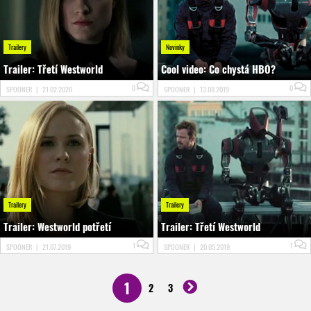
Trailery
Novinky
Trailer: Třetí Westworld
Cool video: Co chystá HBO?
0
0
SPOONER
|
21.02.2020
SPOONER
|
13.08.2019
Trailery
Trailery
Trailer: Westworld potřetí
Trailer: Třetí Westworld
1
1
SPOONER
|
21.07.2019
SPOONER
|
20.05.2019
1
2
3