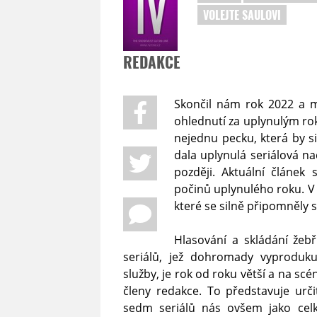
VOLEJTE SAULOVI
REDAKCE
Skončil nám rok 2022 a m
ohlednutí za uplynulým ro
nejednu pecku, která by s
dala uplynulá seriálová n
později. Aktuální článek 
počinů uplynulého roku. V 
které se silně připomněly 
Hlasování a skládání žeb
seriálů, jež dohromady vyprodukuj
služby, je rok od roku větší a na sc
členy redakce. To představuje urči
sedm seriálů nás ovšem jako celk