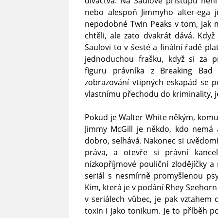
diváctva. Na Saulově přístupu není
nebo alespoň Jimmyho alter-ega j
nepodobné Twin Peaks v tom, jak m
chtěli, ale zato dvakrát dává. Když
Saulovi to v šesté a finální řadě pla
jednoduchou frašku, když si za pr
figuru právníka z Breaking Ba
zobrazování vtipných eskapád se p
vlastnímu přechodu do kriminality, 
Pokud je Walter White někým, komu 
Jimmy McGill je někdo, kdo nemá an
dobro, selhává. Nakonec si uvědomí, 
práva, a otevře si právní kance
nízkopříjmové pouliční zlodějíčky a 
seriál s nesmírně promyšlenou psyc
Kim, která je v podání Rhey Seehorn
v seriálech vůbec, je pak vztahem d
toxin i jako tonikum. Je to příběh 