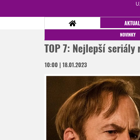
U
AKTUAL
NOVINKY
TOP 7: Nejlepší seriály
NOVINKY
10:00 | 18.01.2023
TÉMATA
RECENZE
EPIZODY
KULT
TRAILERY
GALERIE
DISKUZE
STATISTIKY
TIRÁŽ