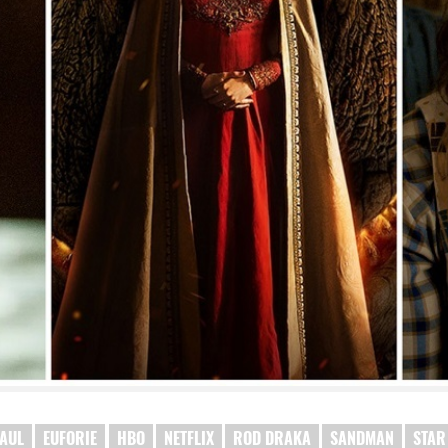
SAUL
EUFORIE
HBO
NETFLIX
ROD DRAKA
SANDMAN
STAR