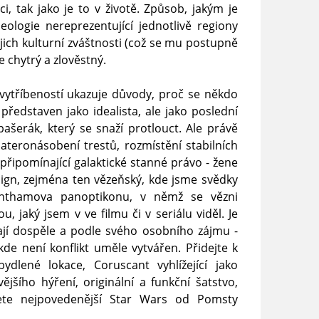
i, tak jako je to v životě. Způsob, jakým je
ologie nereprezentující jednotlivě regiony
ejich kulturní zváštnosti (což se mu postupně
e chytrý a zlověstný.
vytříbeností ukazuje důvody, proč se někdo
představen jako idealista, ale jako poslední
ašerák, který se snaží protlouct. Ale právě
sateronásobení trestů, rozmístění stabilních
připomínající galaktické stanné právo - žene
esign, zejména ten vězeňský, kde jsme svědky
enthamova panoptikonu, v němž se vězni
, jaký jsem v ve filmu či v seriálu viděl. Je
nají dospěle a podle svého osobního zájmu -
de není konflikt uměle vytvářen. Přidejte k
ydlené lokace, Coruscant vyhlížející jako
ějšího hýření, originální a funkční šatstvo,
te nejpovedenější Star Wars od Pomsty