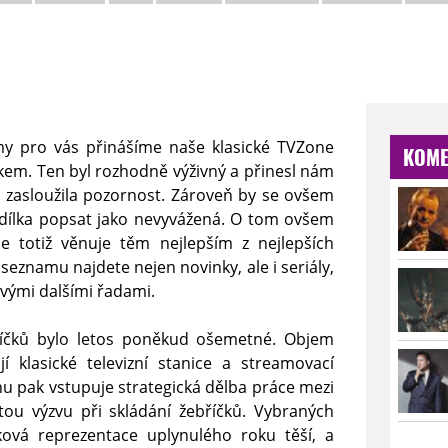
y pro vás přinášíme naše klasické TVZone
KOME
kem. Ten byl rozhodně výživný a přinesl nám
i zasloužila pozornost. Zároveň by se ovšem
adílka popsat jako nevyvážená. O tom ovšem
se totiž věnuje těm nejlepším z nejlepších
seznamu najdete nejen novinky, ale i seriály,
svými dalšími řadami.
říčků bylo letos poněkud ošemetné. Objem
í klasické televizní stanice a streamovací
énu pak vstupuje strategická dělba práce mezi
tou výzvu při skládání žebříčků. Vybraných
ová reprezentace uplynulého roku těší, a