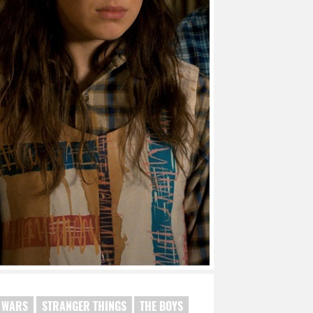
 WARS
STRANGER THINGS
THE BOYS