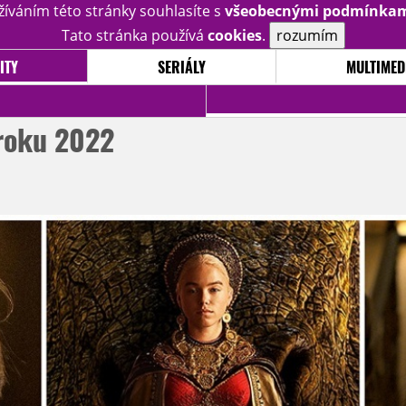
žíváním této stránky souhlasíte s
všeobecnými podmínka
Tato stránka používá
cookies
.
rozumím
ITY
SERIÁLY
MULTIMED
 roku 2022