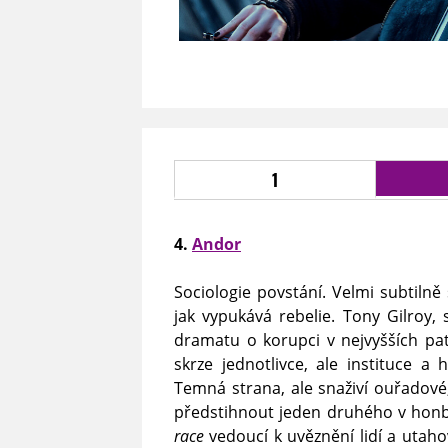
1
4.
Andor
Sociologie povstání. Velmi subtilně s
jak vypukává rebelie. Tony Gilroy,
dramatu o korupci v nejvyšších patr
skrze jednotlivce, ale instituce a
Temná strana, ale snaživí ouřadové
předstihnout jeden druhého v honbě
race
vedoucí k uvěznění lidí a utahov