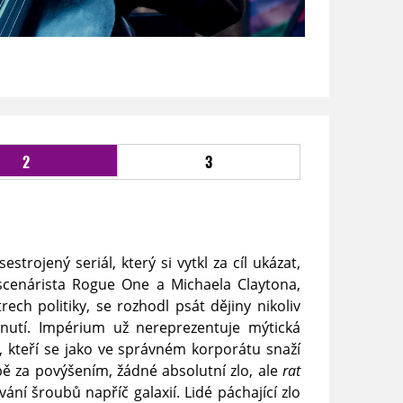
2
3
estrojený seriál, který si vytkl za cíl ukázat,
 scenárista Rogue One a Michaela Claytona,
ech politiky, se rozhodl psát dějiny nikoliv
 hnutí. Impérium už nereprezentuje mýtická
, kteří se jako ve správném korporátu snaží
 za povýšením, žádné absolutní zlo, ale
rat
ání šroubů napříč galaxií. Lidé páchající zlo