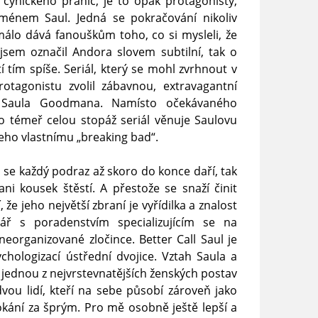
 cynického pranic, je to opak protagonisty,
ménem Saul. Jedná se pokračování nikoliv
álo dává fanouškům toho, co si mysleli, že
 jsem označil Andora slovem subtilní, tak o
tí tím spíše. Seriál, který se mohl zvrhnout v
otagonistu zvolil zábavnou, extravagantní
d Saula Goodmana. Namísto očekávaného
o témeř celou stopáž seriál věnuje Saulovu
jeho vlastnímu „breaking bad“.
se každý podraz až skoro do konce daří, tak
i kousek štěstí. A přestože se snaží činit
že jeho největší zbraní je vyřídilka a znalost
lář s poradenstvím specializujícím se na
neorganizované zločince. Better Call Saul je
hologizací ústřední dvojice. Vztah Saula a
 jednou z nejvrstevnatějších ženských postav
vou lidí, kteří na sebe působí zároveň jako
pokání za šprým. Pro mě osobně ještě lepší a