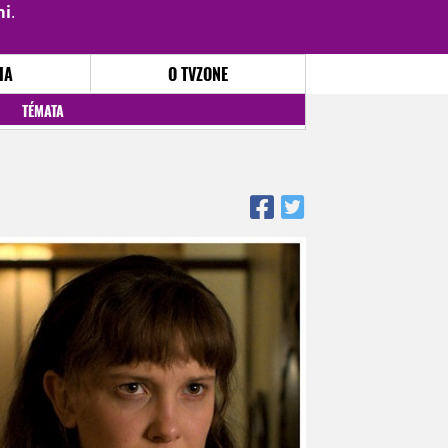
mi
.
PŘIHLÁSIT
|
REGISTROVAT
IA
O TVZONE
TÉMATA