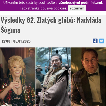
Užíváním této stránky souhlasíte s
všeobecnými podmínkami
.
PŘIHLÁSIT
Tato stránka používá
cookies
.
rozumím
REGISTROVAT
Výsledky 82. Zlatých glóbů: Nadvláda
Šóguna
NOVINKY
12:00 | 06.01.2025
TÉMATA
RECENZE
EPIZODY
KULT
TRAILERY
GALERIE
DISKUZE
STATISTIKY
TIRÁŽ