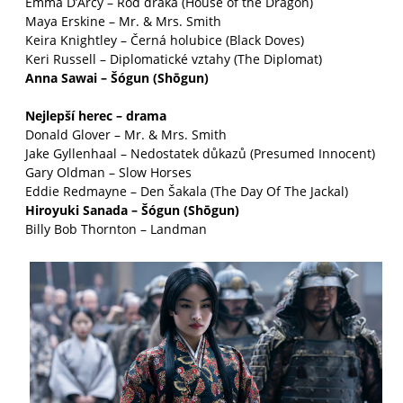
Emma D’Arcy – Rod draka (House of the Dragon)
Maya Erskine – Mr. & Mrs. Smith
Keira Knightley – Černá holubice (Black Doves)
Keri Russell – Diplomatické vztahy (The Diplomat)
Anna Sawai – Šógun (Shōgun)
Nejlepší herec – drama
Donald Glover – Mr. & Mrs. Smith
Jake Gyllenhaal – Nedostatek důkazů (Presumed Innocent)
Gary Oldman – Slow Horses
Eddie Redmayne – Den Šakala (The Day Of The Jackal)
Hiroyuki Sanada – Šógun (Shōgun)
Billy Bob Thornton – Landman