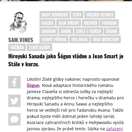
BABY REINDEER
CENY
GOLDEN GLOBES
HACKS
JEAN SMART
MEDVĚD
PENGUIN
SHOGUN
SOBÍK
STÁLE V KURZU
ŠÓGUN
SAM.VIMES
TEMNÝ PŘÍPAD
THE BEAR
TRUE DETECTIVE
TUČŇÁK
ZLATÉ GLÓBY
Hiroyuki Sanada jako Šógun vládne a Jean Smart je
Stále v kurzu.
Letošní Zlaté glóby nakonec naprosto opanoval
Šógun
. Nová adaptace historického románu
Jamese Clavella si odnesla sošky za nejlepší
drama, nejlepšího herce i herečku v dramatu pro
Hiroyuki Sanadu a Annu Sawai a nejlepšího
herce ve vedlejší roli pro Tadanobu Asana. Takže
pokud byste měli dohnat jeden loňský seriál,
Asociace zahraničních kritiků v Hollywoodu vysílá
jasnou zprávu, že právě tento. Sázka na
zařazení