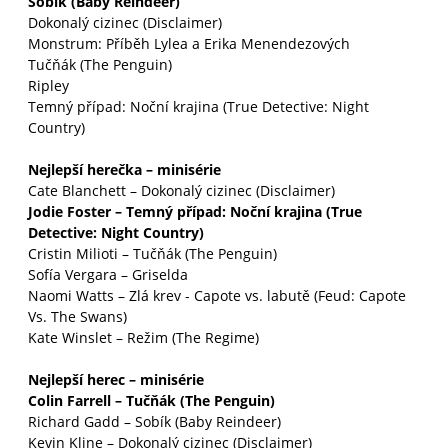
Sobík (Baby Reindeer)
Dokonalý cizinec (Disclaimer)
Monstrum: Příběh Lylea a Erika Menendezových
Tučňák (The Penguin)
Ripley
Temný případ: Noční krajina (True Detective: Night
Country)
Nejlepší herečka – minisérie
Cate Blanchett – Dokonalý cizinec (Disclaimer)
Jodie Foster – Temný případ: Noční krajina (True
Detective: Night Country)
Cristin Milioti – Tučňák (The Penguin)
Sofía Vergara – Griselda
Naomi Watts – Zlá krev - Capote vs. labutě (Feud: Capote
Vs. The Swans)
Kate Winslet – Režim (The Regime)
Nejlepší herec – minisérie
Colin Farrell – Tučňák (The Penguin)
Richard Gadd – Sobík (Baby Reindeer)
Kevin Kline – Dokonalý cizinec (Disclaimer)