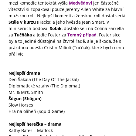
mezi komedie tentokrát vyšla
Medvědovi
jen částečně,
vítezství si zopakoval pouze Jeremy Allen White za hlavní
mužskou roli. Nejlepší komedii a ženskou roli dostal seriál
Stále v kurzu
(Hacks) a jeho hvězda Jean Smart. V
minisériích bodoval
Sobík
, dostalo se i na Colina Farrella
za
Tučňáka
a Jodie Foster za
Temný případ
. Foster sice
byla to jediné důstojné na čtvrté řadě, ale je škoda, že s
prázdnou odešla Cristin Milioti (Tučňák), které bych cenu
přál víc.
Nejlepší drama
Den Šakala (The Day Of The Jackal)
Diplomatické vztahy (The Diplomat)
Mr. & Mrs. Smith
Šógun (Shōgun)
Slow Horses
Hra na oliheň (Squid Game)
Nejlepší herečka – drama
Kathy Bates – Matlock