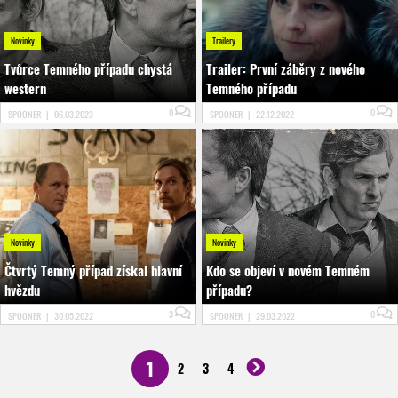
Novinky
Trailery
Tvůrce Temného případu chystá
Trailer: První záběry z nového
western
Temného případu
0
0
SPOONER
|
06.03.2023
SPOONER
|
22.12.2022
Novinky
Novinky
Čtvrtý Temný případ získal hlavní
Kdo se objeví v novém Temném
hvězdu
případu?
3
0
SPOONER
|
30.05.2022
SPOONER
|
29.03.2022
1
2
3
4