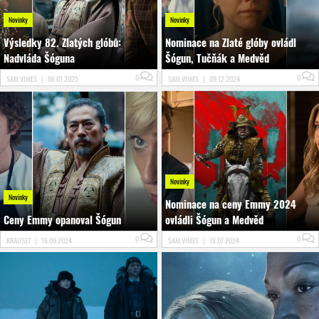
Novinky
Novinky
Výsledky 82. Zlatých glóbů:
Nominace na Zlaté glóby ovládl
Nadvláda Šóguna
Šógun, Tučňák a Medvěd
0
0
SAM.VIMES
|
06.01.2025
SAM.VIMES
|
09.12.2024
Novinky
Novinky
Nominace na ceny Emmy 2024
Ceny Emmy opanoval Šógun
ovládli Šógun a Medvěd
0
0
KRAUSET
|
16.09.2024
SAM.VIMES
|
18.07.2024