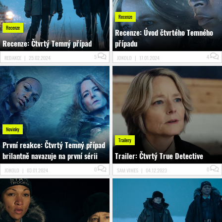
Recenze
Recenze
Recenze: Úvod čtvrtého Temného
Recenze: Čtvrtý Temný případ
případu
5
4
REDAKCE
|
25.02.2024
JOKOLO
|
17.01.2024
Novinky
Trailery
První reakce: Čtvrtý Temný případ
brilantně navazuje na první sérii
Trailer: Čtvrtý True Detective
0
0
JOKOLO
|
03.01.2024
SAM.VIMES
|
04.12.2023