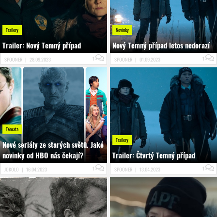
Trailery
Novinky
Trailer: Nový Temný případ
Nový Temný případ letos nedorazí
1
1
SPOONER
|
28.09.2023
SPOONER
|
01.09.2023
Témata
Trailery
Nové seriály ze starých světů. Jaké
novinky od HBO nás čekají?
Trailer: Čtvrtý Temný případ
1
1
JOKOLO
|
16.04.2023
SPOONER
|
13.04.2023