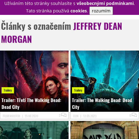
Užíváním této stránky souhlasíte s
všeobecnými podmínkami
.
PŘIHLÁSIT
Tato stránka používá
cookies
.
rozumím
REGISTROVAT
Články s označením
JEFFREY DEAN
MORGAN
NOVINKY
TÉMATA
RECENZE
EPIZODY
KULT
TRAILERY
GALERIE
DISKUZE
STATISTIKY
TIRÁŽ
Trailery
Trailery
Trailer: Třetí The Walking Dead:
Trailer: The Walking Dead: Dead
Dead City
City
2
0
FILMFANOUCH
|
15.06.2026
OJIK
|
12.05.2023