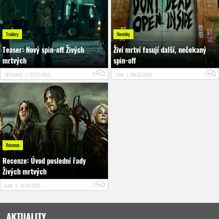
Trailery
Novinky
Teaser: Nový spin-off Živých
Živí mrtví fasují další, nečekaný
mrtvých
spin-off
0
1
SPOONER
|
23.11.2022
OJIK
|
09.03.2022
Recenze
Recenze: Úvod poslední řady
Živých mrtvých
0
OJIK
|
10.09.2021
AKTUALITY