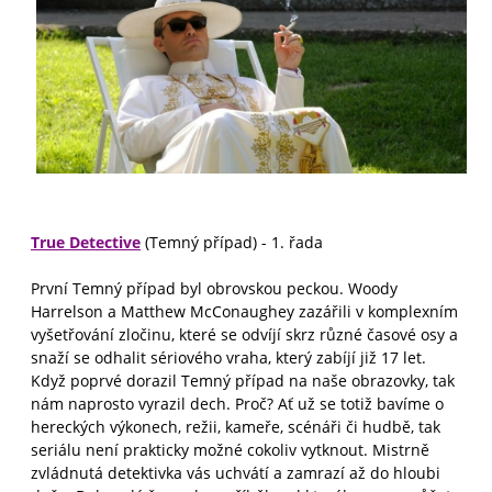
True Detective
(Temný případ) - 1. řada
První Temný případ byl obrovskou peckou. Woody
Harrelson a Matthew McConaughey zazářili v komplexním
vyšetřování zločinu, které se odvíjí skrz různé časové osy a
snaží se odhalit sériového vraha, který zabíjí již 17 let.
Když poprvé dorazil Temný případ na naše obrazovky, tak
nám naprosto vyrazil dech. Proč? Ať už se totiž bavíme o
hereckých výkonech, režii, kameře, scénáři či hudbě, tak
seriálu není prakticky možné cokoliv vytknout. Mistrně
zvládnutá detektivka vás uchvátí a zamrazí až do hloubi