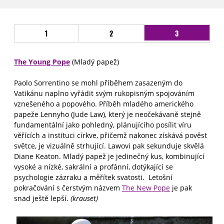
1
2
3
The Young Pope
(Mladý papež)
Paolo Sorrentino se mohl příběhem zasazeným do
Vatikánu naplno vyřádit svým rukopisným spojováním
vznešeného a popového. Příběh mladého amerického
papeže Lennyho (Jude Law), který je neočekávaně stejně
fundamentální jako pohledný, plánujícího posílit víru
věřících a instituci církve, přičemž nakonec získává pověst
světce, je vizuálně strhující. Lawovi pak sekunduje skvělá
Diane Keaton. Mladý papež je jedinečný kus, kombinující
vysoké a nízké, sakrální a profánní, dotýkající se
psychologie zázraku a měřítek svatosti. Letošní
pokračování s čerstvým názvem
The New Pope
je pak
snad ještě lepší.
(krauset)