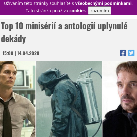
Užíváním této stránky souhlasíte s
všeobecnými podmínkami
.
PŘIHLÁSIT
Tato stránka používá
cookies
.
rozumím
REGISTROVAT
Top 10 minisérií a antologií uplynulé
dekády
NOVINKY
15:00 | 14.04.2020
TÉMATA
RECENZE
EPIZODY
KULT
TRAILERY
GALERIE
DISKUZE
STATISTIKY
TIRÁŽ