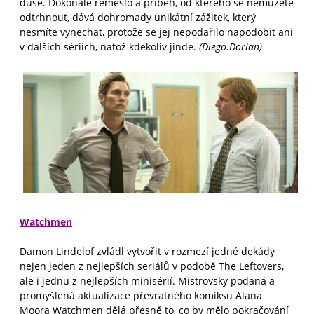
duše. Dokonalé řemeslo a příběh, od kterého se nemůžete
odtrhnout, dává dohromady unikátní zážitek, který
nesmíte vynechat, protože se jej nepodařilo napodobit ani
v dalších sériích, natož kdekoliv jinde.
(Diego.Dorlan)
Watchmen
Damon Lindelof zvládl vytvořit v rozmezí jedné dekády
nejen jeden z nejlepších seriálů v podobě The Leftovers,
ale i jednu z nejlepších minisérií. Mistrovsky podaná a
promyšlená aktualizace převratného komiksu Alana
Moora Watchmen dělá přesně to, co by mělo pokračování