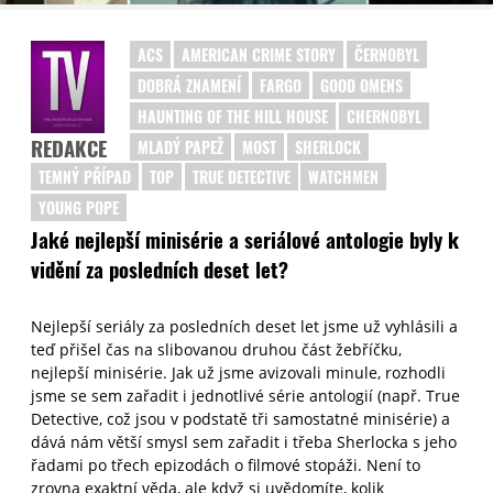
ACS
AMERICAN CRIME STORY
ČERNOBYL
DOBRÁ ZNAMENÍ
FARGO
GOOD OMENS
HAUNTING OF THE HILL HOUSE
CHERNOBYL
REDAKCE
MLADÝ PAPEŽ
MOST
SHERLOCK
TEMNÝ PŘÍPAD
TOP
TRUE DETECTIVE
WATCHMEN
YOUNG POPE
Jaké nejlepší minisérie a seriálové antologie byly k
vidění za posledních deset let?
Nejlepší seriály za posledních deset let jsme už vyhlásili a
teď přišel čas na slibovanou druhou část žebříčku,
nejlepší minisérie. Jak už jsme avizovali minule, rozhodli
jsme se sem zařadit i jednotlivé série antologií (např. True
Detective, což jsou v podstatě tři samostatné minisérie) a
dává nám větší smysl sem zařadit i třeba Sherlocka s jeho
řadami po třech epizodách o filmové stopáži. Není to
zrovna exaktní věda, ale když si uvědomíte, kolik