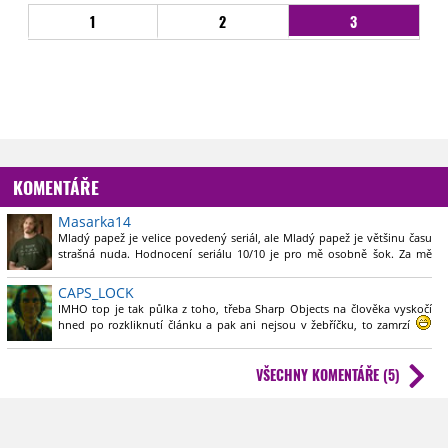
1
2
3
KOMENTÁŘE
Masarka14
Mladý papež je velice povedený seriál, ale Mladý papež je většinu času
strašná nuda. Hodnocení seriálu 10/10 je pro mě osobně šok. Za mě
4,5/10 a od top minisérií minulé dekády je to strašně moc daleko.
CAPS_LOCK
IMHO top je tak půlka z toho, třeba Sharp Objects na člověka vyskočí
hned po rozkliknutí článku a pak ani nejsou v žebříčku, to zamrzí
Rozhodně bych je tam zařadil spolu s Twin Peaks, moc lepších
minisériích za poslední roky nevzniklo a pokud se bavíme o nejlepších
VŠECHNY KOMENTÁŘE (5)
českých minisériích, tak se přímo nabízí Rédl a hlavně Zrádci, kteří jsou
zásadnější než třeba Most.