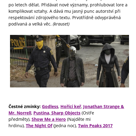
po letech dělat. Přidávat nové významy, prohlubovat lore a
komplikovat vztahy. A dává mu jasný punc autorství při
respektování zdrojového textu. Prvotřídně odvyprávěná
podívaná a velká věc.
(krauset)
Čestné zmínky:
Godless
,
Hořící keř
,
Jonathan Strange &
Mr. Norrell
,
Pustina
,
Sharp Objects
(Ostře
předměty),
Show Me a Hero
(Najděte mi
hrdinu),
The Night Of
(Jedna noc),
Twin Peaks 2017