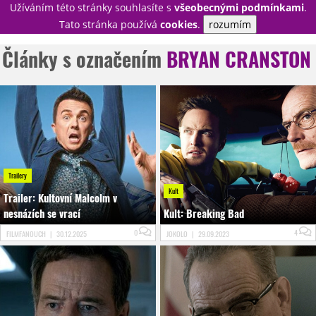
Užíváním této stránky souhlasíte s
všeobecnými podmínkami
.
PŘIHLÁSIT
Tato stránka používá
cookies
.
rozumím
REGISTROVAT
Články s označením
BRYAN CRANSTON
NOVINKY
TÉMATA
RECENZE
EPIZODY
KULT
TRAILERY
GALERIE
DISKUZE
STATISTIKY
TIRÁŽ
Trailery
Kult
Trailer: Kultovní Malcolm v
nesnázích se vrací
Kult: Breaking Bad
0
4
FILMFANOUCH
|
30.12.2025
JOKOLO
|
29.09.2023