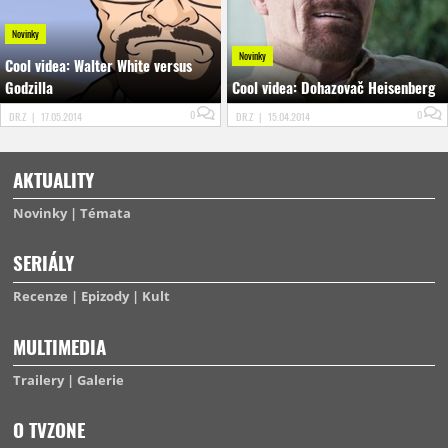
Novinky
Novinky
Cool videa: Walter White versus
Godzilla
Cool videa: Dohazovač Heisenberg
0
0
DR.Z
|
17.05.2014
DR.Z
|
15.04.2014
AKTUALITY
Novinky
Témata
SERIÁLY
Recenze
Epizody
Kult
MULTIMEDIA
Trailery
Galerie
O TVZONE