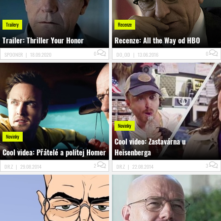
Trailery
Recenze
Trailer: Thriller Your Honor
Recenze: All the Way od HBO
0
0
SPOONER
|
18.09.2020
DO_OD
|
13.06.2016
Novinky
Novinky
Cool video: Zastavárna u
Cool videa: Přátelé a politej Homer
Heisenberga
2
3
DR.Z
|
29.08.2014
DR.Z
|
22.08.2014