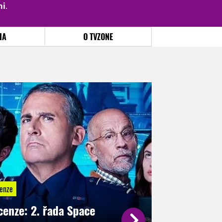
mi
.
PŘIHLÁSIT
|
REGISTROVAT
IA
O TVZONE
enze
cenze: 2. řada Space