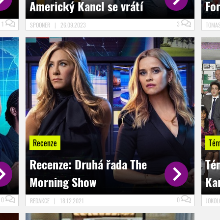
Americký Kancl se vrátí
Fo
1
3
SPOONER
|
26.09.2023
TOMA
Recenze
Tém
Recenze: Druhá řada The
Tém
Morning Show
Ka
0
0
REDAKCE
|
18.12.2021
JOKO