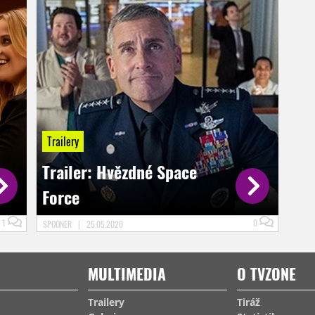
Trailery
Trailer: Hvězdné Space
Force
1
0
SPOONER
|
25.05.2020
MULTIMEDIA
O TVZONE
Trailery
Tiráž