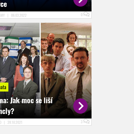
rce
0
SMY
|
06.03.2022
ata
a: Jak moc se liší
ncly?
3
LO
|
28.10.2021