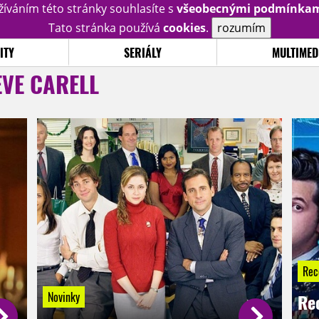
žíváním této stránky souhlasíte s
všeobecnými podmínka
Tato stránka používá
cookies
.
rozumím
ITY
SERIÁLY
MULTIMED
EVE CARELL
Rec
Novinky
Re