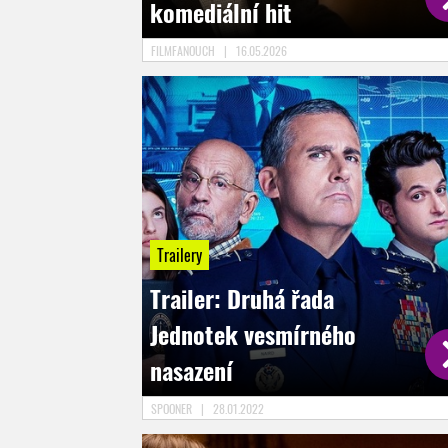
komediální hit
FILMFANOUCH
|
16.05.2026
Trailery
Trailer: Druhá řada
Jednotek vesmírného
nasazení
SPOONER
|
28.01.2022